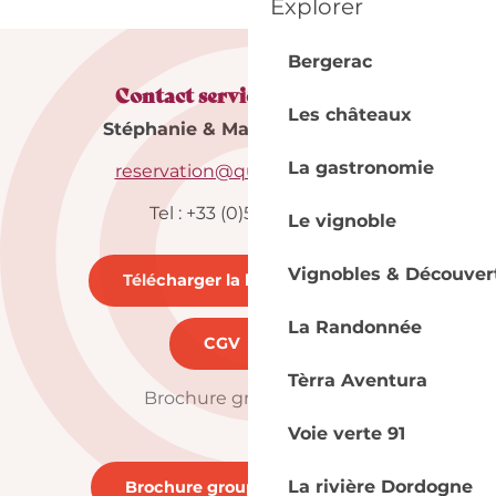
Explorer
Bergerac
Contact service réservation
Les châteaux
Stéphanie & Maureen & Florent
La gastronomie
reservation@quai-cyrano.com
Tel : +33 (0)5 53 57 03 11
Le vignoble
Vignobles & Découver
Télécharger la brochure
104KB
La Randonnée
CGV
353KB
Tèrra Aventura
Brochure groupes 2026
Voie verte 91
La rivière Dordogne
Brochure groupes 2026
104KB