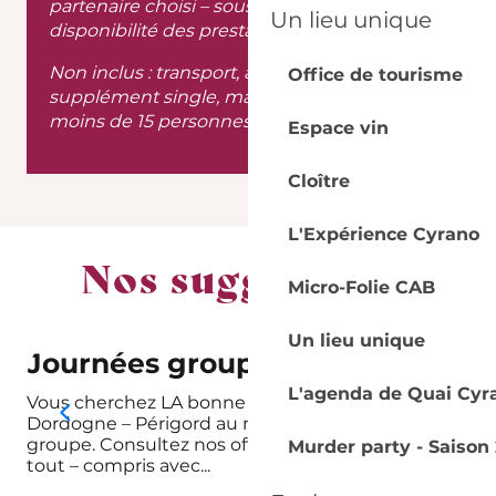
partenaire choisi – sous réserve de
Un lieu unique
disponibilité des prestataires au programme.
Non inclus : transport, assurances, le
Office de tourisme
supplément single, majoration du tarif si
moins de 15 personnes.
Espace vin
Cloître
L'Expérience Cyrano
Nos suggestions
Micro-Folie CAB
Un lieu unique
Journées groupes
S
L'agenda de Quai Cyr
Vous cherchez LA bonne idée de sortie en
Qua
Dordogne – Périgord au meilleur tarif pour votre
réu
groupe. Consultez nos offres de journées groupes
sal
Murder party - Saison 
tout – compris avec...
cha