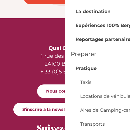
La destination
Expériences 100% Ber
Reportages partenair
Quai Cyrano
Préparer
1 rue des Récollets
24100 Bergerac
Pratique
+ 33 (0)5 53 57 03 11
Taxis
Nous contacter
Locations de véhicul
S'inscrire à la newsletter Quai Cyrano
Aires de Camping-ca
Suivez-nous !
Transports