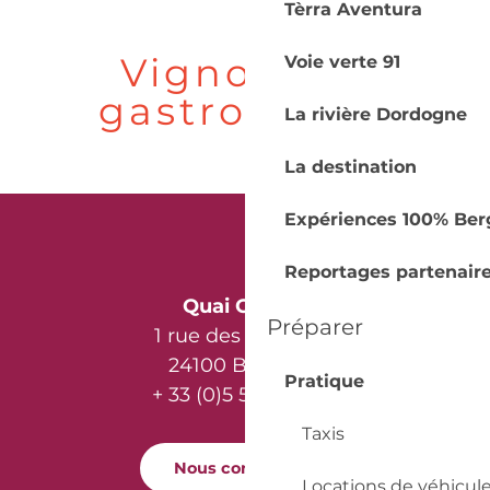
Tèrra Aventura
Vignoble &
Voie verte 91
gastronomie
La rivière Dordogne
La destination
Expériences 100% Ber
Reportages partenair
Quai Cyrano
Préparer
1 rue des Récollets
24100 Bergerac
Pratique
+ 33 (0)5 53 57 03 11
Taxis
Nous contacter
Locations de véhicul