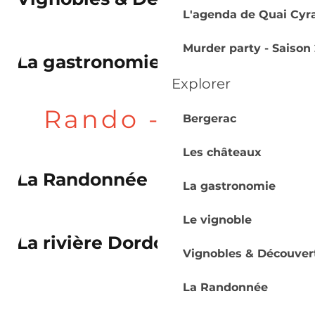
L'agenda de Quai Cyr
Murder party - Saison 
La gastronomie
Explorer
Rando - Nature
Bergerac
Les châteaux
La Randonnée
La gastronomie
Le vignoble
La rivière Dordogne
Vignobles & Découver
La Randonnée