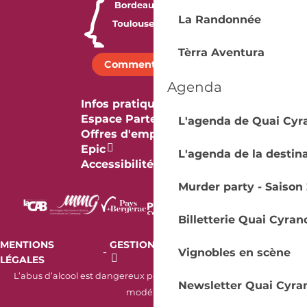
La Randonnée
Tèrra Aventura
Comment venir ?
Agenda
Infos pratiques
Espace Partenaires
L'agenda de Quai Cyr
Offres d'emploi & stage
Epic
L'agenda de la destin
Accessibilité
Murder party - Saison 
Billetterie Quai Cyran
MENTIONS
GESTION DES COOKIES
AUDIT
-
-
Vignobles en scène
LÉGALES
RGAA
L’abus d’alcool est dangereux pour la santé. À consommer avec
Newsletter Quai Cyra
modération.