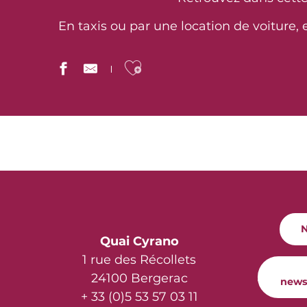
En taxis ou par une location de voiture,
Ajouter aux favor
Taxis
Lire la suite
N
Quai Cyrano
1 rue des Récollets
24100 Bergerac
news
+ 33 (0)5 53 57 03 11