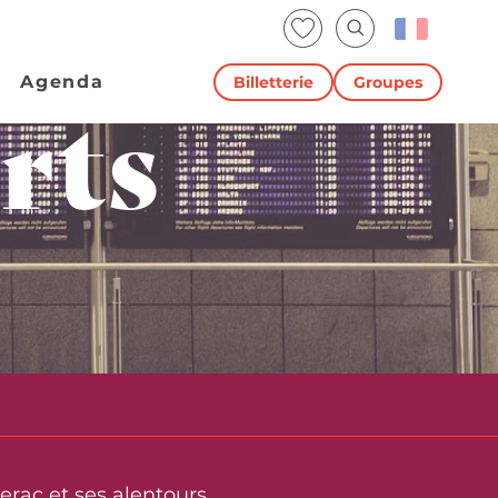
Voir les favoris
Recherche
Agenda
Billetterie
Groupes
rts
rac et ses alentours.