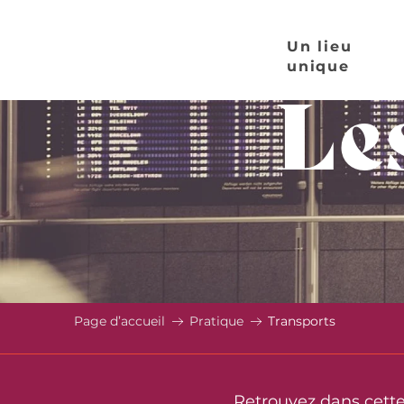
Aller
au
Un lieu
contenu
unique
Le
principal
Page d’accueil
Pratique
Transports
Retrouvez dans cette