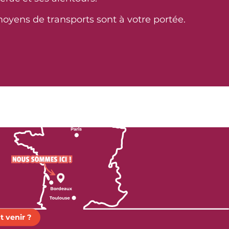
moyens de transports sont à votre portée.
Le stationnement
Bus, trains, aéroport
Lire la suite
En savoir plus
 venir ?