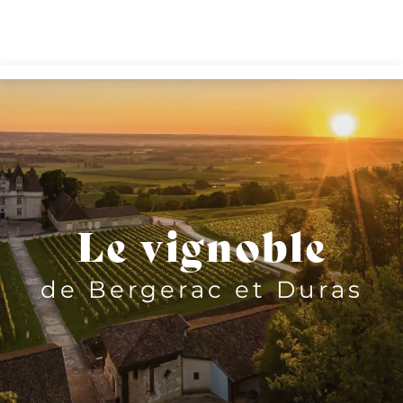
Aller
au
contenu
principal
Le vignoble
de Bergerac et Duras