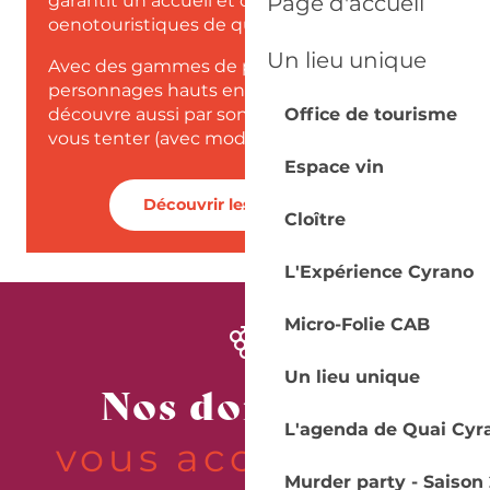
garantit un accueil et des propositions
Page d'accueil
oenotouristiques de qualité.
Un lieu unique
Avec des gammes de prix accessibles et des
personnages hauts en couleurs, le terroir se
découvre aussi par son palais, alors laissez-
Office de tourisme
vous tenter (avec modération) !
Espace vin
Découvrir les labellisés
Cloître
L'Expérience Cyrano
Micro-Folie CAB
Un lieu unique
Nos domaines
L'agenda de Quai Cyr
vous accueillent
Château des Miaudoux
Murder party - Saison 