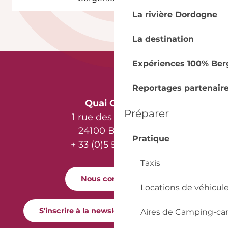
La rivière Dordogne
La destination
Expériences 100% Ber
Reportages partenair
Quai Cyrano
Préparer
1 rue des Récollets
24100 Bergerac
Pratique
+ 33 (0)5 53 57 03 11
Taxis
Nous contacter
Locations de véhicul
S'inscrire à la newsletter Quai Cyrano
Aires de Camping-ca