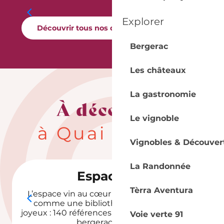
(EARL)
Explorer
Découvrir tous nos domaines viticoles
Bergerac
Les châteaux
La gastronomie
À découvrir
Le vignoble
à Quai Cyrano
Vignobles & Découver
La Randonnée
Espace vin
Tèrra Aventura
L’espace vin au cœur de Quai Cyrano, c’est
comme une bibliothèque, mais en plus
joyeux : 140 références pour ‘étudier’ le terroir
Voie verte 91
bergeracois… à la...