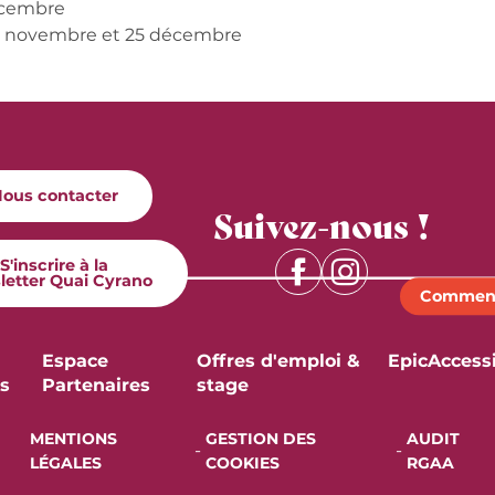
décembre
, 11 novembre et 25 décembre
6
ous contacter
Suivez-nous !
S'inscrire à la
letter Quai Cyrano
Comment
Espace
Offres d'emploi &
Epic
Accessi
s
Partenaires
stage
MENTIONS
GESTION DES
AUDIT
-
-
LÉGALES
COOKIES
RGAA