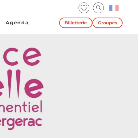
Voir les favoris
Recherche
Agenda
Billetterie
Groupes
re événementie