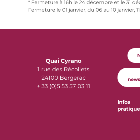
Du
17 octobre 2026
au
1 novembre 2026
* Fermeture à 16h le 24 décembre et le 31 
Fermeture le 01 janvier, du 06 au 10 janvier
Du
2 novembre 2026
au
18 décembre 202
Du
19 décembre 2026
au
3 janvier 2027
N
Quai Cyrano
1 rue des Récollets
24100 Bergerac
news
+ 33 (0)5 53 57 03 11
Infos
pratique