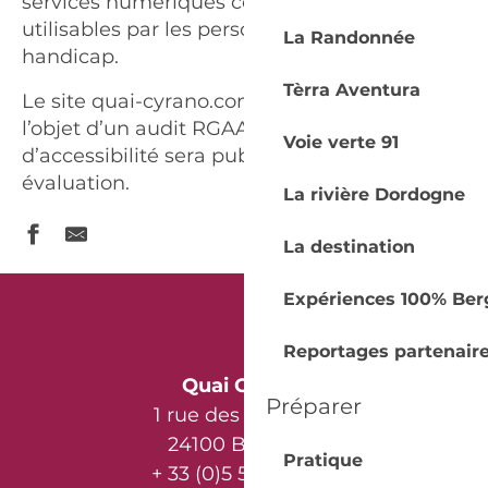
services numériques compréhensibles et
utilisables par les personnes en situation de
La Randonnée
handicap.
Tèrra Aventura
Le site quai-cyrano.com fait actuellement
l’objet d’un audit RGAA. La déclaration
Voie verte 91
d’accessibilité sera publiée à l’issue de cette
évaluation.
La rivière Dordogne
La destination
Expériences 100% Ber
Reportages partenair
Quai Cyrano
Préparer
1 rue des Récollets
24100 Bergerac
Pratique
+ 33 (0)5 53 57 03 11