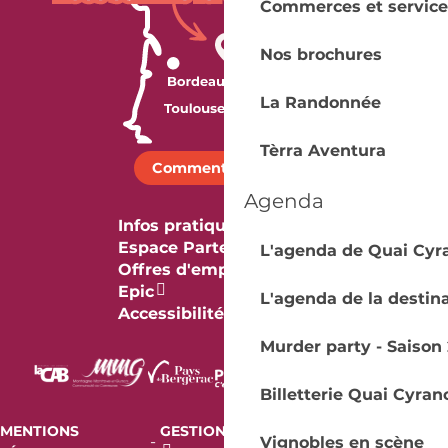
Commerces et service
Nos brochures
La Randonnée
Tèrra Aventura
Comment venir ?
Agenda
Infos pratiques
Espace Partenaires
L'agenda de Quai Cyr
Offres d'emploi & stage
Epic
L'agenda de la destin
Accessibilité
Murder party - Saison 
Billetterie Quai Cyran
MENTIONS
GESTION DES COOKIES
AUDIT
-
-
Vignobles en scène