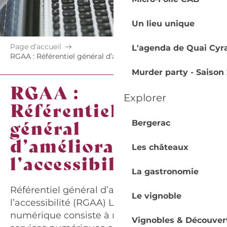
Un lieu unique
Page d’accueil
L'agenda de Quai Cyr
RGAA : Référentiel général d’amélioration de l’accessibilité
Murder party - Saison 
RGAA :
Explorer
Référentiel
Aj
général
Bergerac
d’amélioration de
Les châteaux
l’accessibilité
La gastronomie
Référentiel général d’amélioration de
Le vignoble
l’accessibilité (RGAA) L’accessibilité
numérique consiste à rendre les contenus et
Vignobles & Découver