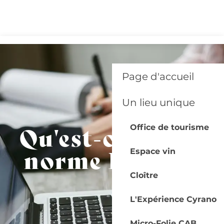
Aller
au
contenu
principal
Page d'accueil
Un lieu unique
Qu'est-ce que la
Office de tourisme
norme RGAA ?
Espace vin
Cloître
L'Expérience Cyrano
Micro-Folie CAB