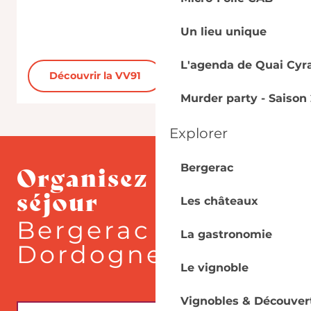
d
Un lieu unique
L'agenda de Quai Cyr
Découvrir la VV91
Murder party - Saison 
Explorer
Organisez votre
Bergerac
séjour
Les châteaux
Bergerac - Sud
La gastronomie
Dordogne
Le vignoble
Vignobles & Découver