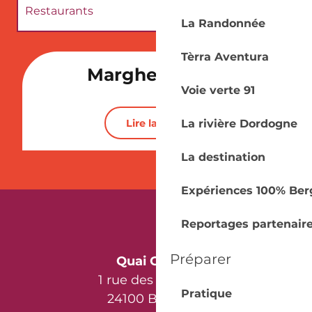
Restaurants
La Randonnée
Patrimoine
Tèrra Aventura
Marghe - Ritals
Voie verte 91
Activités et Loisirs
Lire la suite
La rivière Dordogne
Vignoble
La destination
Expériences 100% Ber
Reportages partenair
Préparer
Quai Cyrano
1 rue des Récollets
Pratique
24100 Bergerac