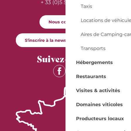
+ 33 (0)5 53 57 03 11
Taxis
Locations de véhicul
Nous contacter
Aires de Camping-ca
S'inscrire à la newsletter Quai Cyrano
Transports
Suivez-nous !
Hébergements
Restaurants
Visites & activités
Domaines viticoles
Producteurs locaux