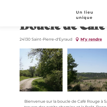
Aller
Page d’accueil
Boucle de Café Rouge - Saint Pier
au
Un lieu
contenu
unique
Boucle de Café
principal
24130 Saint-Pierre-d'Eyraud
M'y rendre
Descripti
Bienvenue sur la boucle de Café Rouge à Sa