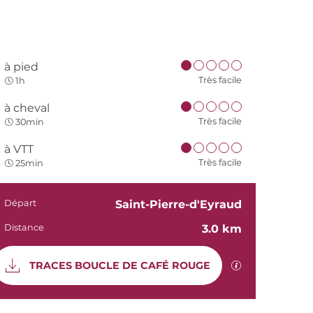
à pied
Très facile
1h
à cheval
Très facile
30min
à VTT
Très facile
25min
Informations
Départ
Saint-Pierre-d'Eyraud
Distance
3.0 km
Documentati
SECTIONS.TO
TRACES BOUCLE DE CAFÉ ROUGE