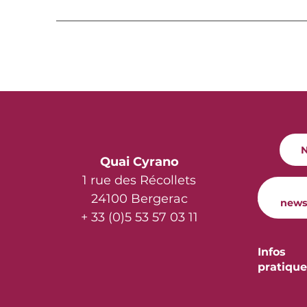
N
Quai Cyrano
1 rue des Récollets
24100 Bergerac
news
+ 33 (0)5 53 57 03 11
Infos
pratique