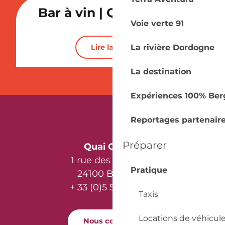
Bar à vin | Quai Cyrano
Voie verte 91
Activités et Loisirs
Lire la suite
La rivière Dordogne
Vignoble
La destination
Expériences 100% Ber
Reportages partenair
Préparer
Quai Cyrano
1 rue des Récollets
Pratique
24100 Bergerac
+ 33 (0)5 53 57 03 11
Taxis
Locations de véhicul
Nous contacter