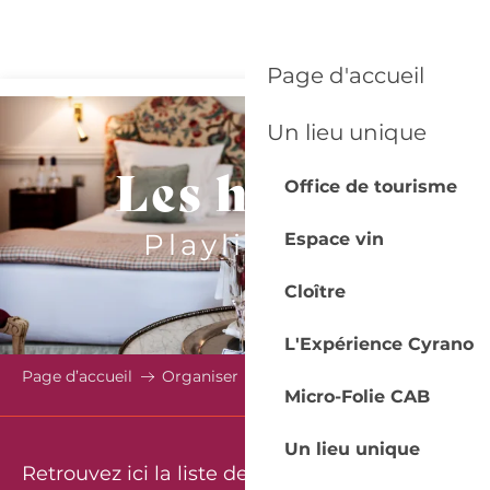
Aller
au
contenu
Page d'accueil
principal
Un lieu unique
Les hôtels
Office de tourisme
Playlist SIT
Espace vin
Cloître
L'Expérience Cyrano
Page d’accueil
Organiser
Hébergements
Hôtels
Micro-Folie CAB
Un lieu unique
Retrouvez ici la liste de nos hôtels.