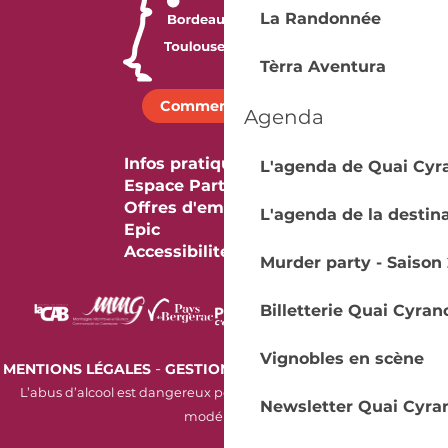
La Randonnée
Tèrra Aventura
Comment venir ?
Agenda
Infos pratiques
L'agenda de Quai Cyr
Espace Partenaires
Offres d'emploi & stage
L'agenda de la destin
Epic
Accessibilité
Murder party - Saison 
Billetterie Quai Cyran
Vignobles en scène
-
-
MENTIONS LÉGALES
GESTION DES COOKIES
AUDIT RGAA
L’abus d’alcool est dangereux pour la santé. À consommer avec
Newsletter Quai Cyra
modération.