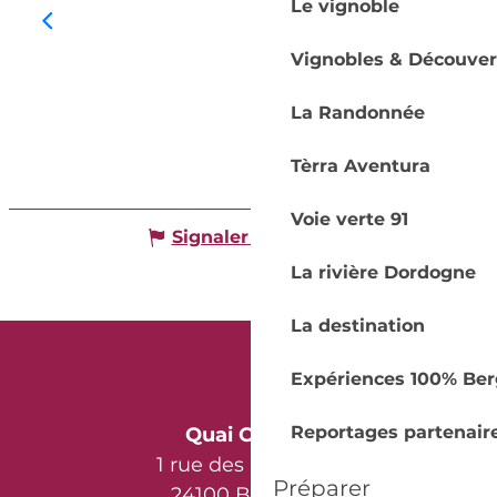
Le vignoble
Vignobles & Découver
La Randonnée
Tèrra Aventura
Voie verte 91
Signaler une erreur
La rivière Dordogne
La destination
Expériences 100% Ber
Reportages partenair
Quai Cyrano
1 rue des Récollets
Préparer
24100 Bergerac