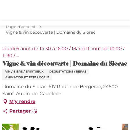
Aller
au
contenu
principal
Page d’accueil
Vigne & vin découverte | Domaine du Siorac
Jeudi 6 août de 14:30 à 16:00 / Mardi 11 août de 10:00 à
11:30 / ...
Vigne & vin découverte | Domaine du Siorac
VIN / BIÈRE / SPIRITUEUX
DÉGUSTATIONS / REPAS
ANIMATION ET FÊTE LOCALE
Domaine du Siorac, 617 Route de Bergerac, 24500
Saint-Aubin-de-Cadelech
M'y rendre
Ajouter aux favoris
Partager