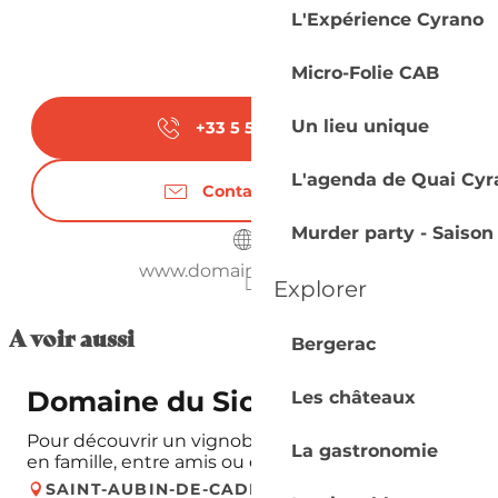
L'Expérience Cyrano
Micro-Folie CAB
Un lieu unique
+33 5 53 74 52
▒▒
L'agenda de Quai Cyr
Contactez-nous
Murder party - Saison
www.domainedusiorac.fr
Explorer
A voir aussi
Bergerac
Réservable
Domaine du Siorac
Les châteaux
Pour découvrir un vignoble en toute convivialité,
La gastronomie
en famille, entre amis ou en couple : c'est par ici !
SAINT-AUBIN-DE-CADELECH