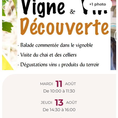
+1 photo
Ouverture et coord
11
MARDI
AOÛT
De 10:00 à 11:30
13
JEUDI
AOÛT
De 14:30 à 16:00