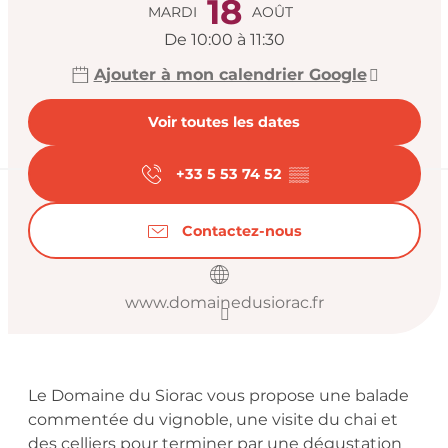
18
MARDI
AOÛT
De 10:00 à 11:30
Ajouter à mon calendrier Google
Voir toutes les dates
+33 5 53 74 52
▒▒
Contactez-nous
www.domainedusiorac.fr
Description
Le Domaine du Siorac vous propose une balade 
commentée du vignoble, une visite du chai et 
des celliers pour terminer par une dégustation 