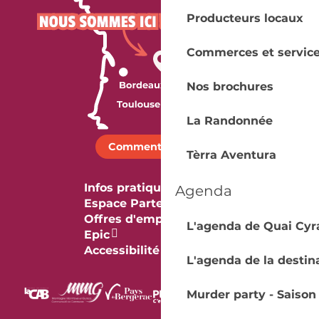
Producteurs locaux
Commerces et servic
Nos brochures
La Randonnée
Comment venir ?
Tèrra Aventura
Infos pratiques
Agenda
Espace Partenaires
Offres d'emploi & stage
L'agenda de Quai Cyr
Epic
Accessibilité
L'agenda de la destin
Murder party - Saison