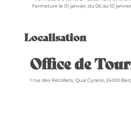
Fermeture le 01 janvier, du 06 au 10 janvi
Du
2 novembre 2026
au
18 décembre 2
Localisation
Du
19 décembre 2026
au
3 janvier 2027
Office de Tou
1 rue des Récollets, Quai Cyrano, 24100 Ber