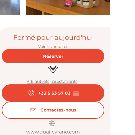
Ouverture et
Fermé pour aujourd'hui
Voir les horaires
Réserver
WiFi
+ 6 autre(s) prestation(s)
+33 5 53 57 03
▒▒
Contactez-nous
www.quai-cyrano.com