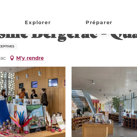
ai Cyrano
Explorer
Préparer
isme Bergerac - Qu
CEPTIVES
rac
M'y rendre