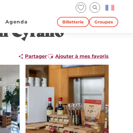
Voir les favoris
Recherche
Agenda
Billetterie
Groupes
ai Cyrano
Ajouter aux favoris
Partager
Ajouter à mes favoris