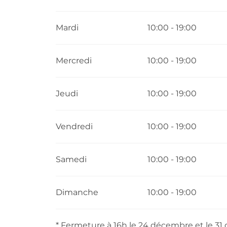
Du
5 janvier 2026
au
11 janvier 2026
Mardi
10:00 - 19:00
Du
12 janvier 2026
au
6 février 2026
Mercredi
10:00 - 19:00
Du
7 février 2026
au
22 février 2026
Jeudi
10:00 - 19:00
Du
23 février 2026
au
3 avril 2026
Vendredi
10:00 - 19:00
Du
4 avril 2026
au
26 juin 2026
Samedi
10:00 - 19:00
Du
31 août 2026
au
27 septembre 2026
Dimanche
10:00 - 19:00
Du
28 septembre 2026
au
16 octobre 20
Du
17 octobre 2026
au
1 novembre 2026
* Fermeture à 16h le 24 décembre et le 3