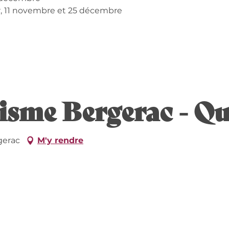
er, 11 novembre et 25 décembre
026
risme Bergerac - Q
gerac
M'y rendre