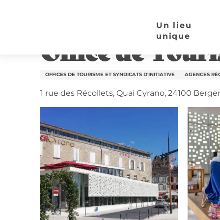
Aller
Page d’accueil
Office de Tourisme Bergerac - Qu
au
Un lieu
contenu
unique
Office de Tour
principal
OFFICES DE TOURISME ET SYNDICATS D'INITIATIVE
AGENCES RÉ
1 rue des Récollets, Quai Cyrano, 24100 Berge