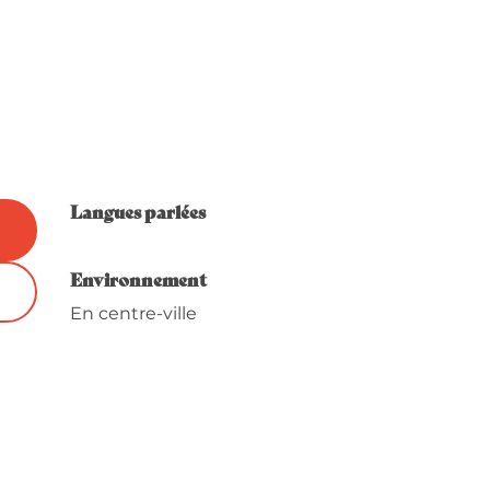
Langues parlées
Langues parlées
Environnement
Environnement
En centre-ville