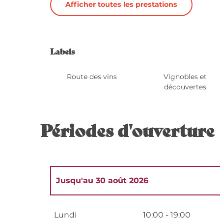
Afficher toutes les prestations
Offres de 
Labels
Labels
Route des vins
Vignobles et
découvertes
Périodes d'ouverture
Jusqu'au
30 août 2026
Du
5 janvier 2026
au
10 janvier 2026
Lundi
10:00 - 19:00