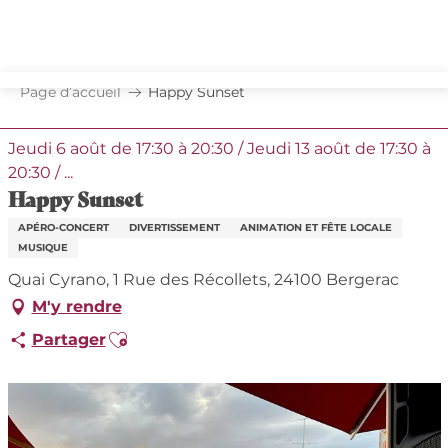
Aller
au
contenu
principal
Page d’accueil
Happy Sunset
Jeudi 6 août de 17:30 à 20:30 / Jeudi 13 août de 17:30 à
20:30 / ...
Happy Sunset
APÉRO-CONCERT
DIVERTISSEMENT
ANIMATION ET FÊTE LOCALE
MUSIQUE
Quai Cyrano, 1 Rue des Récollets, 24100 Bergerac
M'y rendre
Ajouter aux favoris
Partager