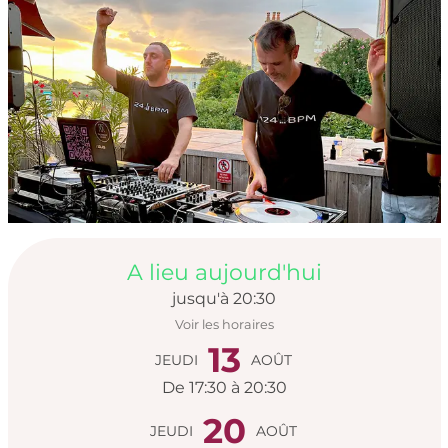
Ouverture et coord
A lieu aujourd'hui
jusqu'à 20:30
Voir les horaires
13
JEUDI
AOÛT
De 17:30 à 20:30
20
JEUDI
AOÛT