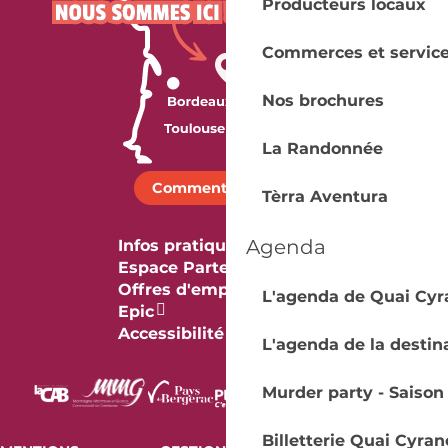
Producteurs locaux
Commerces et servic
Nos brochures
La Randonnée
Comment venir ?
Tèrra Aventura
Agenda
Infos pratiques
Espace Partenaires
Offres d'emploi & stage
L'agenda de Quai Cyr
Epic
Accessibilité
L'agenda de la destin
Murder party - Saison
Billetterie Quai Cyran