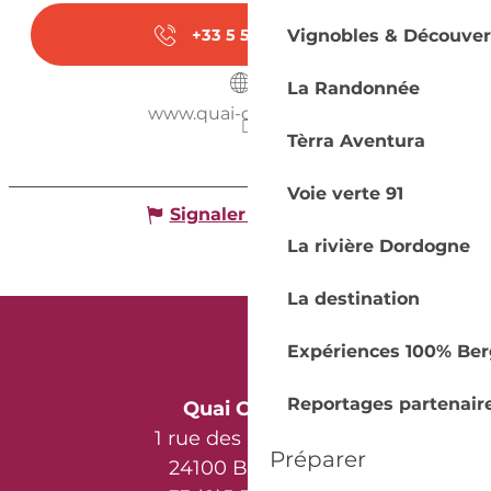
+33 5 53 57 03
▒▒
Vignobles & Découver
La Randonnée
www.quai-cyrano.com
Tèrra Aventura
Voie verte 91
Signaler une erreur
La rivière Dordogne
La destination
Expériences 100% Ber
Reportages partenair
Quai Cyrano
1 rue des Récollets
Préparer
24100 Bergerac