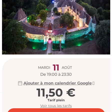
Ouverture et coord
11
MARDI
AOÛT
De 19:00 à 23:30
Ajouter à mon calendrier Google
11,50 €
Tarif plein
Voir tous les tarifs