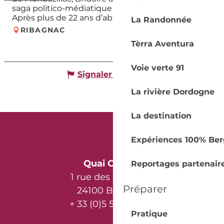
saga politico-médiatique en lien avec Bokassa.
Après plus de 22 ans d’abandon...
La Randonnée
RIBAGNAC
Tèrra Aventura
Voie verte 91
Signaler une erreur
La rivière Dordogne
La destination
Expériences 100% Ber
Quai Cyrano
Reportages partenair
1 rue des Récollets
Préparer
24100 Bergerac
+ 33 (0)5 53 57 03 11
Pratique