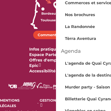
Commerces et servic
Nos brochures
La Randonnée
Comment venir ?
Tèrra Aventura
Infos pratiques
Agenda
Espace Partenaires
Offres d'emploi & stage
L'agenda de Quai Cyr
Epic
Accessibilité
L'agenda de la destin
Murder party - Saison
Billetterie Quai Cyran
MENTIONS
GESTION DES COOKIES
AUDIT
-
-
LÉGALES
RGAA
Vignobles en scène