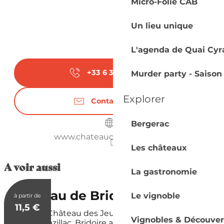
Micro-Folie CAB
Un lieu unique
L'agenda de Quai Cyr
+33 6 30 39 38
▒▒
Murder party - Saison
Explorer
Contactez-nous
Bergerac
www.chateaudebridoire.com
Les châteaux
A voir aussi
La gastronomie
Réservable
Château de Bridoire
Le vignoble
à partir de
11,5
€
Bridoire, Château des Jeux ! Au cœur du vignoble
Vignobles & Découver
de Monbazillac, Bridoire a été le théâtre d'une