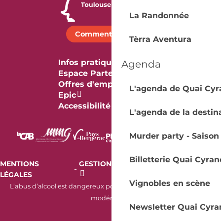
La Randonnée
Comment venir ?
Tèrra Aventura
Infos pratiques
Agenda
Espace Partenaires
Offres d'emploi & stage
L'agenda de Quai Cyr
Epic
Accessibilité
L'agenda de la destin
Murder party - Saison
Billetterie Quai Cyran
MENTIONS
GESTION DES COOKIES
AUDIT
-
-
LÉGALES
RGAA
Vignobles en scène
L’abus d’alcool est dangereux pour la santé. À consommer avec
modération.
Newsletter Quai Cyra