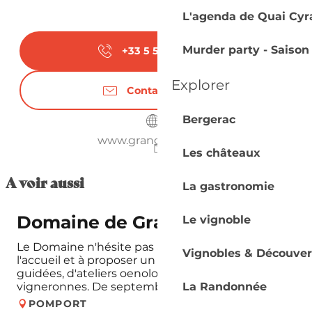
L'agenda de Quai Cyr
Murder party - Saison
+33 5 53 58 42
▒▒
Explorer
Contactez-nous
Bergerac
www.grangeneuve.fr
Les châteaux
A voir aussi
La gastronomie
Domaine de Grange Neuve
Le vignoble
Le Domaine n'hésite pas à mettre l'accent sur
Vignobles & Découver
l'accueil et à proposer un choix variés de visites
guidées, d'ateliers oenologiques et d'expériences
La Randonnée
vigneronnes. De septembre à...
POMPORT