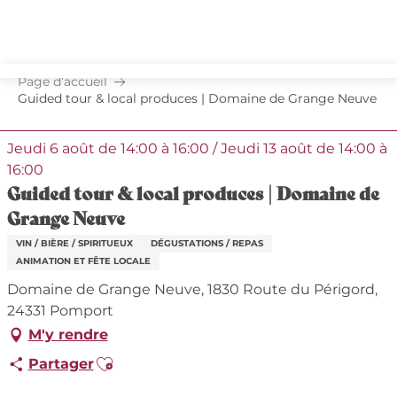
Aller
au
contenu
principal
Page d’accueil
Guided tour & local produces | Domaine de Grange Neuve
Jeudi 6 août de 14:00 à 16:00 / Jeudi 13 août de 14:00 à
16:00
Guided tour & local produces | Domaine de
Grange Neuve
VIN / BIÈRE / SPIRITUEUX
DÉGUSTATIONS / REPAS
ANIMATION ET FÊTE LOCALE
Domaine de Grange Neuve, 1830 Route du Périgord,
24331 Pomport
M'y rendre
Ajouter aux favoris
Partager