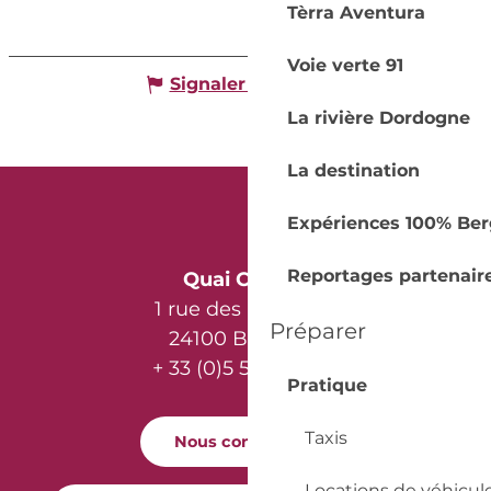
Tèrra Aventura
Voie verte 91
Signaler une erreur
La rivière Dordogne
La destination
Expériences 100% Ber
Reportages partenair
Quai Cyrano
1 rue des Récollets
Préparer
24100 Bergerac
+ 33 (0)5 53 57 03 11
Pratique
Taxis
Nous contacter
Locations de véhicul