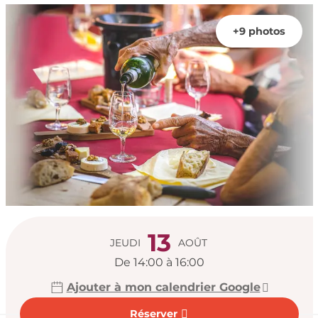
+9 photos
Ouverture et coord
13
JEUDI
AOÛT
De 14:00 à 16:00
Ajouter à mon calendrier Google
Réserver