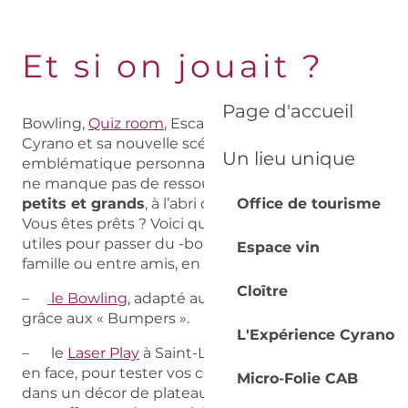
Et si on jouait ?
Page d'accueil
Bowling,
Quiz room
, Escape Games, la cité de
Cyrano et sa nouvelle scénographie dédiée à son
Un lieu unique
emblématique personnage (
L’Expérience Cyrano
)
ne manque pas de ressources pour
divertir
petits et grands
, à l’abri du froid ou de la pluie.
Office de tourisme
Vous êtes prêts ? Voici quelques adresses bien
utiles pour passer du -bon- temps en solo, en
Espace vin
famille ou entre amis, en salles.
Cloître
–
le Bowling
, adapté aux enfants dès 5 ans
grâce aux « Bumpers ».
L'Expérience Cyrano
– le
Laser Play
à Saint-Laurent-des-Vignes juste
en face, pour tester vos connaissances en famille
Micro-Folie CAB
dans un décor de plateau télé (Quiz room) ou