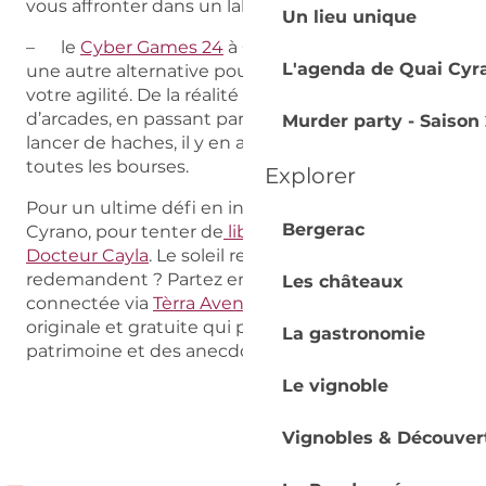
vous affronter dans un labyrinthe futuriste.
Un lieu unique
– le
Cyber Games 24
à Creysse vous propose
L'agenda de Quai Cyr
une autre alternative pour défier vos réflexes et
votre agilité. De la réalité virtuelle aux jeux
d’arcades, en passant par des jeux interactifs ou le
Murder party - Saison 
lancer de haches, il y en a pour tous les goûts et
toutes les bourses.
Explorer
Pour un ultime défi en intérieur, retour à Quai
Bergerac
Cyrano, pour tenter de
libérer le fantôme du
Docteur Cayla
. Le soleil revient et les enfants en
redemandent ? Partez en
chasse au trésor
Les châteaux
connectée via
Tèrra Aventura
, une balade
originale et gratuite qui permet de découvrir le
La gastronomie
patrimoine et des anecdotes, tout en jouant.
Le vignoble
Vignobles & Découver