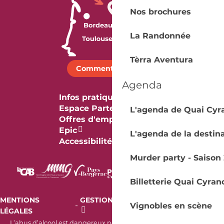
Nos brochures
La Randonnée
Tèrra Aventura
Comment venir ?
Agenda
Infos pratiques
Espace Partenaires
L'agenda de Quai Cyr
Offres d'emploi & stage
Epic
L'agenda de la destin
Accessibilité
Murder party - Saison 
Billetterie Quai Cyran
MENTIONS
GESTION DES COOKIES
AUDIT
-
-
Vignobles en scène
LÉGALES
RGAA
L’abus d’alcool est dangereux pour la santé. À consommer avec