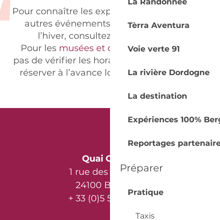
La Randonnée
Pour connaître les expositions, spectacles et
autres événements organisés pendant
Tèrra Aventura
l’hiver, consultez notre
agenda
.
Pour les
musées et châteaux
, n’oubliez
Voie verte 91
pas de vérifier les horaires d’ouverture et de
réserver à l’avance lorsque c’est possible.
La rivière Dordogne
La destination
Expériences 100% Ber
Reportages partenair
Quai Cyrano
Préparer
1 rue des Récollets
24100 Bergerac
Pratique
+ 33 (0)5 53 57 03 11
Taxis