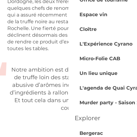
Dordogne, les deux frères ont déjà séduit
quelques chefs de renom comme Anthony Cadei
Espace vin
qui a assuré récemment un masterclass autour
de la truffe noire au restaurant Les Flots à La
Rochelle. Une fierté pour les deux frères qui
Cloître
déclinent désormais des tartinables. Une façon
de rendre ce produit d’exception accessible à
L'Expérience Cyrano
toutes les tables.
Micro-Folie CAB
Notre ambition est d’offrir un « vrai » goût
Un lieu unique
de truffe loin des standards d’utilisation
abusive d’arômes industriels et des listes
L'agenda de Quai Cyr
d’ingrédients à rallonge, souligne Geoffroy.
Et tout cela dans une logique de circuit
Murder party - Saison 
court.
Explorer
Bergerac