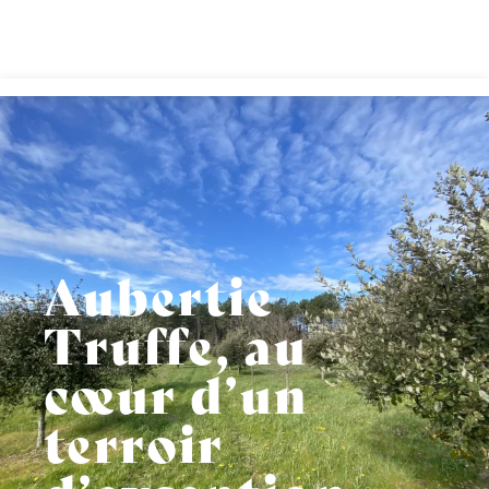
Aller
au
contenu
principal
Aubertie
Truffe, au
cœur d’un
terroir