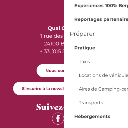
Expériences 100% Ber
Reportages partenair
Quai Cyrano
Préparer
1 rue des Récollets
24100 Bergerac
Pratique
+ 33 (0)5 53 57 03 11
Taxis
Nous contacter
Locations de véhicul
S'inscrire à la newsletter Quai Cyrano
Aires de Camping-ca
Transports
Suivez-nous !
Hébergements