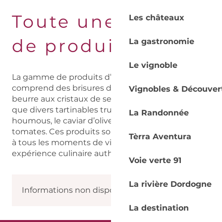
Toute une gamme
Les châteaux
de produits
La gastronomie
Le vignoble
La gamme de produits d’Aubertie Truffe
comprend des brisures de truffes noires, du
Vignobles & Découver
beurre aux cristaux de sel à la truffe noire, ainsi
que divers tartinables truffés tels que le
La Randonnée
houmous, le caviar d’olives et les délices de
tomates. Ces produits sont conçus pour s’adapter
Tèrra Aventura
à tous les moments de vie, offrant une
expérience culinaire authentique et raffinée.
Voie verte 91
La rivière Dordogne
Informations non disponibles
La destination