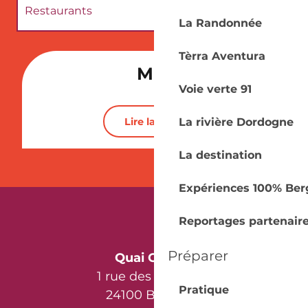
Restaurants
La Randonnée
Patrimoine
Tèrra Aventura
MIA
Voie verte 91
Activités et Loisirs
Lire la suite
La rivière Dordogne
Vignoble
La destination
Expériences 100% Ber
Reportages partenair
Préparer
Quai Cyrano
1 rue des Récollets
Pratique
24100 Bergerac