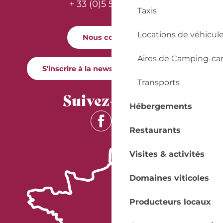
+ 33 (0)5 53 57 03 11
Taxis
Locations de véhicul
Nous contacter
Aires de Camping-ca
S'inscrire à la newsletter Quai Cyrano
Transports
Suivez-nous !
Hébergements
Restaurants
Visites & activités
Domaines viticoles
Producteurs locaux