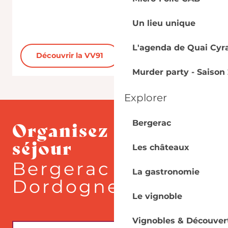
d
Un lieu unique
L'agenda de Quai Cyr
Découvrir la VV91
Murder party - Saison 
Explorer
Organisez votre
Bergerac
séjour
Les châteaux
Bergerac - Sud
La gastronomie
Dordogne
Le vignoble
Vignobles & Découver