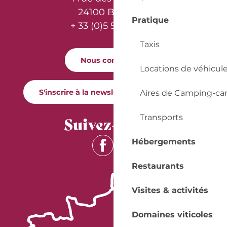
24100 Bergerac
Pratique
+ 33 (0)5 53 57 03 11
Taxis
Nous contacter
Locations de véhicul
S'inscrire à la newsletter Quai Cyrano
Aires de Camping-ca
Suivez-nous !
Transports
Hébergements
Restaurants
Visites & activités
Domaines viticoles