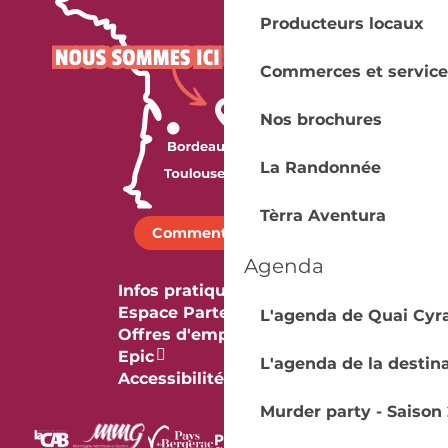
Producteurs locaux
Commerces et service
Nos brochures
La Randonnée
Tèrra Aventura
Comment venir ?
Agenda
Infos pratiques
Espace Partenaires
L'agenda de Quai Cyr
Offres d'emploi & stage
Epic
L'agenda de la destin
Accessibilité
Murder party - Saison 