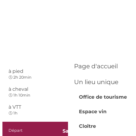
Page d'accueil
à pied
Facile
2h 20min
Un lieu unique
à cheval
Facile
1h 10min
Office de tourisme
à VTT
Espace vin
Facile
1h
Cloître
Départ
Saint-Laurent-des-Vignes