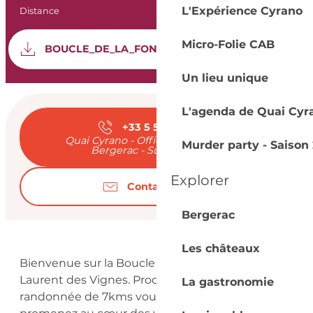
Informations prat
L'Expérience Cyrano
Distance
7.0 km
Documentation
Micro-Folie CAB
SEC
BOUCLE_DE_LA_FONTAINE
Un lieu unique
Ouverture et coord
L'agenda de Quai Cyr
+33 5 53 57 03
▒▒
Quai Cyrano - Office de Tourisme de
Murder party - Saison 
Bergerac - Sud Dordogne
Explorer
Contactez-nous
Bergerac
Description
Les châteaux
Bienvenue sur la Boucle de la Fontaine à Saint 
Laurent des Vignes. Proche de Bergerac, cette 
La gastronomie
randonnée de 7kms vous invite a vous 