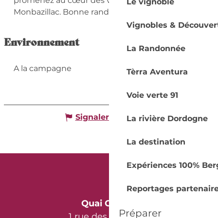
promenez au cœur des vignes de l'Appellation 
Le vignoble
Monbazillac. Bonne randonnée
Vignobles & Découver
Environnement
La Randonnée
A la campagne
Tèrra Aventura
Voie verte 91
Signaler une erreur
La rivière Dordogne
La destination
Expériences 100% Ber
Reportages partenair
Quai Cyrano
Préparer
1 rue des Récollets