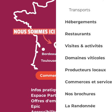
Transports
Hébergements
Restaurants
Visites & activités
Domaines viticoles
Producteurs locaux
Comment venir ?
Commerces et service
Infos pratiques
Nos brochures
Espace Partenaires
Offres d'emploi & stage
La Randonnée
Epic
Accessibilité