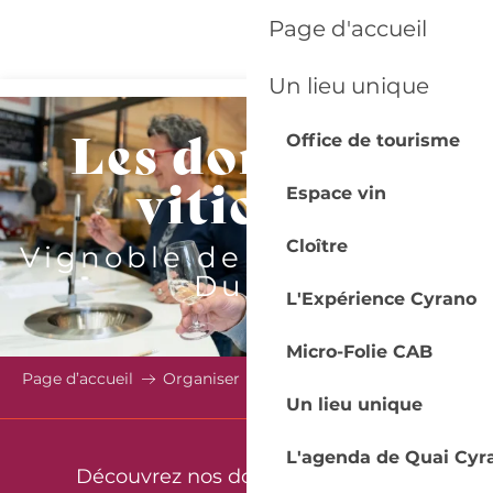
Aller
Page d'accueil
au
contenu
Un lieu unique
principal
Les domaines
Office de tourisme
viticoles
Espace vin
Cloître
Vignoble de Bergerac et
Duras
L'Expérience Cyrano
Micro-Folie CAB
Page d’accueil
Organiser
Domaines viticoles
Un lieu unique
L'agenda de Quai Cyr
Découvrez nos domaines viticoles,