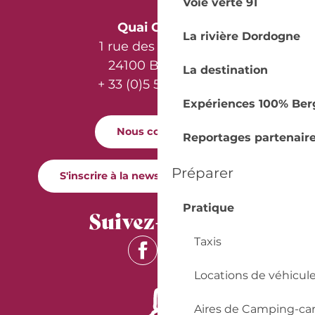
Voie verte 91
Quai Cyrano
La rivière Dordogne
1 rue des Récollets
24100 Bergerac
La destination
+ 33 (0)5 53 57 03 11
Expériences 100% Ber
Nous contacter
Reportages partenair
Préparer
S'inscrire à la newsletter Quai Cyrano
Pratique
Suivez-nous !
Taxis
Locations de véhicul
Aires de Camping-ca