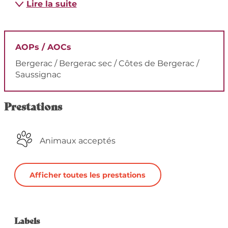
Lire la suite
AOPs / AOCs
Bergerac / Bergerac sec / Côtes de Bergerac /
Saussignac
Prestations
Animaux acceptés
Afficher toutes les prestations
Offres de prestation
Labels
Labels