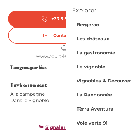
Explorer
+33 5 53 27 92
▒▒
Bergerac
Contactez-nous
Les châteaux
La gastronomie
www.court-les-muts.com
Langues parlées
Langues parlées
Le vignoble
Vignobles & Découver
Environnement
Environnement
A la campagne
La Randonnée
Dans le vignoble
Tèrra Aventura
Voie verte 91
Signaler une erreur