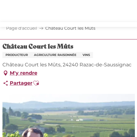
Aller
au
contenu
principal
Page d’accueil
Château Court les Mûts
Château Court les Mûts
PRODUCTEUR
AGRICULTURE RAISONNÉE
VINS
Château Court les Mûts, 24240 Razac-de-Saussignac
M'y rendre
Ajouter aux favoris
Partager