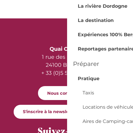
La rivière Dordogne
La destination
Expériences 100% Ber
Quai Cyrano
Reportages partenair
1 rue des Récollets
Préparer
24100 Bergerac
+ 33 (0)5 53 57 03 11
Pratique
Taxis
Nous contacter
Locations de véhicul
S'inscrire à la newsletter Quai Cyrano
Aires de Camping-ca
Suivez-nous !