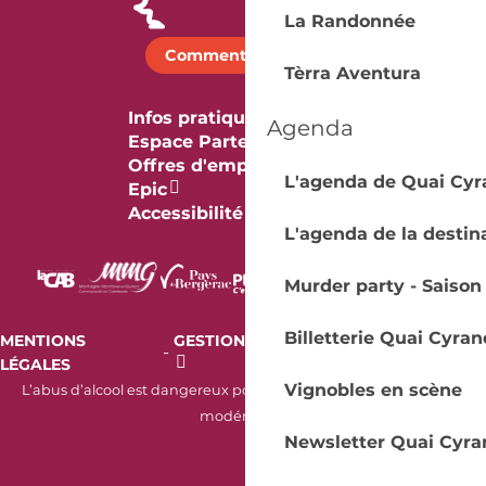
La Randonnée
Comment venir ?
Tèrra Aventura
Infos pratiques
Agenda
Espace Partenaires
Offres d'emploi & stage
L'agenda de Quai Cyr
Epic
Accessibilité
L'agenda de la destin
Murder party - Saison
Billetterie Quai Cyran
MENTIONS
GESTION DES COOKIES
AUDIT
-
-
LÉGALES
RGAA
Vignobles en scène
L’abus d’alcool est dangereux pour la santé. À consommer avec
modération.
Newsletter Quai Cyra