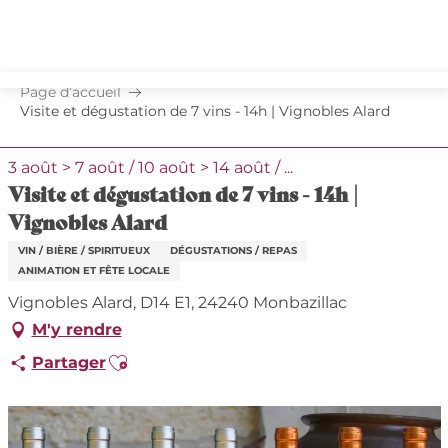
Aller
au
contenu
principal
Page d’accueil
Visite et dégustation de 7 vins - 14h | Vignobles Alard
3 août > 7 août / 10 août > 14 août / ...
Visite et dégustation de 7 vins - 14h |
Vignobles Alard
VIN / BIÈRE / SPIRITUEUX
DÉGUSTATIONS / REPAS
ANIMATION ET FÊTE LOCALE
Vignobles Alard, D14 E1, 24240 Monbazillac
M'y rendre
Ajouter aux favoris
Partager