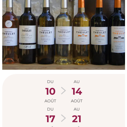
Ouverture et coord
DU
AU
10
14
AOÛT
AOÛT
DU
AU
17
21