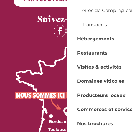
Du
7 décembre 2026
au
11 décembre
2026
Aires de Camping-ca
Suivez-nous !
Du
14 décembre 2026
au
18 décembre
2026
Transports
Du
21 décembre 2026
au
25 décembre
Hébergements
2026
Du
28 décembre 2026
au
31 décembre
Restaurants
2026
Visites & activités
Domaines viticoles
Producteurs locaux
Commerces et servic
Nos brochures