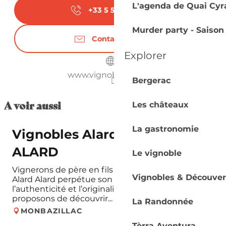
L'agenda de Quai Cyr
+33 5 53 57 30
▒▒
Du
24 août 2026
au
28 août 2026
Murder party - Saison
Contactez-nous
Du
31 août 2026
au
4 septembre 2026
Explorer
Du
7 septembre 2026
au
11 septembre
www.vignobles-alard.fr
Bergerac
2026
Du
14 septembre 2026
au
18 septembre
A voir aussi
Les châteaux
2026
La gastronomie
Du
21 septembre 2026
au
25 septembre
Vignobles Alard - SCEA
2026
ALARD
Le vignoble
Du
28 septembre 2026
au
2 octobre
2026
Vignerons de père en fils depuis 1848, la famille
Vignobles & Découver
Alard Alard perpétue son savoir-faire et affine
l’authenticité et l’originalité de ses vins. Nous vous
Du
5 octobre 2026
au
9 octobre 2026
proposons de découvrir...
La Randonnée
MONBAZILLAC
Du
12 octobre 2026
au
16 octobre 2026
Tèrra Aventura