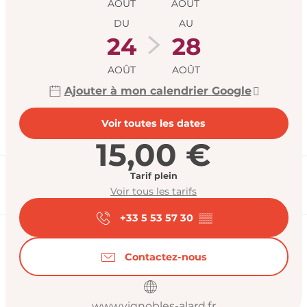
AOÛT
AOÛT
DU
AU
24
28
AOÛT
AOÛT
Ajouter à mon calendrier Google
Voir toutes les dates
15,00 €
Tarif plein
Voir tous les tarifs
+33 5 53 57 30
▒▒
Contactez-nous
www.vignobles-alard.fr