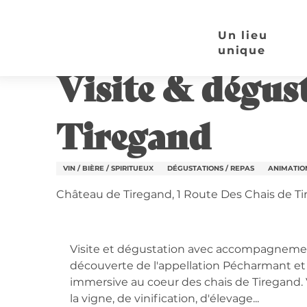
Aller
Page d’accueil
Visite & dégustation - 14h - Angla
au
Un lieu
contenu
unique
3 août > 7 août / 10 août > 14 août / ...
principal
Visite & dégust
Tiregand
VIN / BIÈRE / SPIRITUEUX
DÉGUSTATIONS / REPAS
ANIMATION
Château de Tiregand, 1 Route Des Chais de T
Descripti
Visite et dégustation avec accompagnement
découverte de l'appellation Pécharmant et 
immersive au coeur des chais de Tiregand. V
la vigne, de vinification, d'élevage...