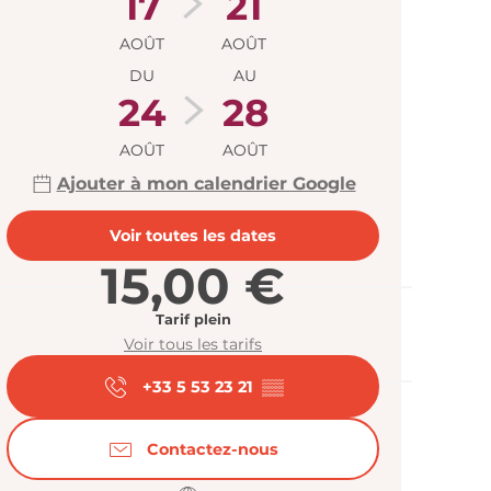
17
21
AOÛT
AOÛT
DU
AU
24
28
AOÛT
AOÛT
Ajouter à mon calendrier Google
Voir toutes les dates
15,00 €
Tarif plein
Voir tous les tarifs
+33 5 53 23 21
▒▒
Contactez-nous