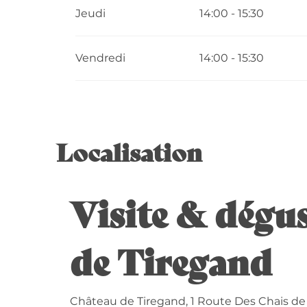
Jeudi
14:00 - 15:30
Vendredi 15 mai 2026
Vendredi
14:00 - 15:30
Du
18 mai 2026
au
22 mai 2026
Du
26 mai 2026
au
29 mai 2026
Localisation
Du
1 juin 2026
au
5 juin 2026
Visite & dégus
Du
8 juin 2026
au
12 juin 2026
Du
15 juin 2026
au
19 juin 2026
de Tiregand
Du
22 juin 2026
au
26 juin 2026
Château de Tiregand, 1 Route Des Chais de