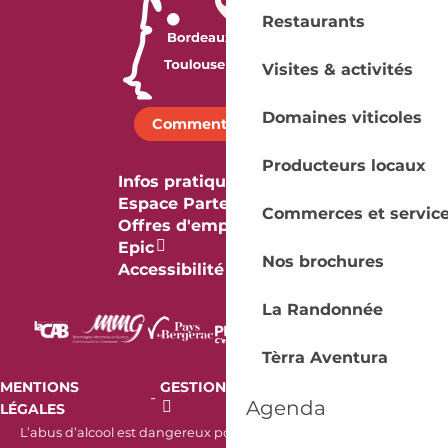
Restaurants
Visites & activités
Domaines viticoles
Comment venir ?
Producteurs locaux
Infos pratiques
Espace Partenaires
Commerces et servic
Offres d'emploi & stage
Epic
Nos brochures
Accessibilité
La Randonnée
Tèrra Aventura
MENTIONS
GESTION DES COOKIES
AUDIT
-
-
Agenda
LÉGALES
RGAA
L’abus d’alcool est dangereux pour la santé. À consommer avec