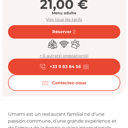
21,00 €
Menu adulte
Voir tous les tarifs
Réserver
Air conditionné
WiFi
Animaux acceptés
+ 6 autre(s) prestation(s)
+33 9 83 84 56
▒▒
Contactez-nous
Description
Umami est un restaurant familial né d’une 
passion commune, d’une grande expérience et 
de l’amour de la bonne cuisine internationale. 