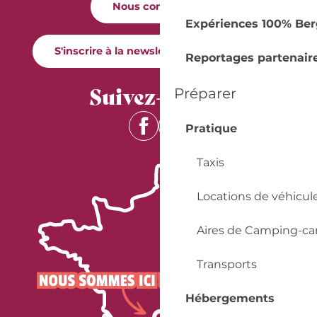
Nous contacter
Expériences 100% Ber
S'inscrire à la newsletter Quai Cyrano
Reportages partenair
Suivez-nous !
Préparer
Pratique
Taxis
Locations de véhicul
Aires de Camping-ca
Transports
Hébergements