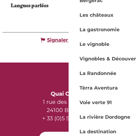
Bergerac
Langues parlées
Langues parlées
Les châteaux
La gastronomie
Signaler une erreur
Le vignoble
Vignobles & Découver
La Randonnée
Tèrra Aventura
Quai Cyrano
1 rue des Récollets
Voie verte 91
24100 Bergerac
La rivière Dordogne
+ 33 (0)5 53 57 03 11
La destination