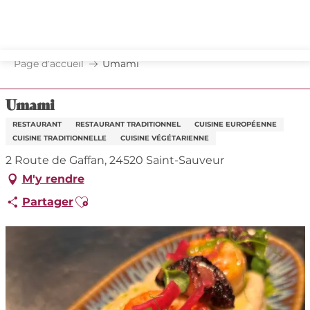
Aller
au
contenu
principal
Page d’accueil
Umami
Umami
RESTAURANT
RESTAURANT TRADITIONNEL
CUISINE EUROPÉENNE
CUISINE TRADITIONNELLE
CUISINE VÉGÉTARIENNE
2 Route de Gaffan, 24520 Saint-Sauveur
M'y rendre
Ajouter aux favoris
Partager