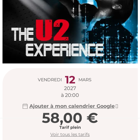
Ouverture et coord
12
VENDREDI
MARS
2027
à 20:00
Ajouter à mon calendrier Google
58,00 €
Tarif plein
Voir tous les tarifs