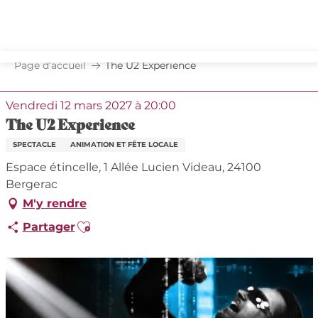
Aller
au
contenu
principal
Page d’accueil
The U2 Experience
Vendredi 12 mars 2027 à 20:00
The U2 Experience
SPECTACLE
ANIMATION ET FÊTE LOCALE
Espace étincelle, 1 Allée Lucien Videau, 24100
Bergerac
M'y rendre
Ajouter aux favoris
Partager