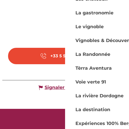
La gastronomie
Le vignoble
Vignobles & Découver
La Randonnée
+33 5 53 45 72
▒▒
Tèrra Aventura
Voie verte 91
Signaler une erreur
La rivière Dordogne
La destination
Expériences 100% Ber