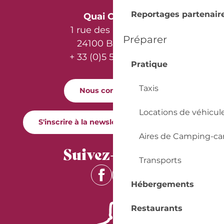
Reportages partenair
Quai Cyrano
1 rue des Récollets
Préparer
24100 Bergerac
+ 33 (0)5 53 57 03 11
Pratique
Taxis
Nous contacter
Locations de véhicul
S'inscrire à la newsletter Quai Cyrano
Aires de Camping-ca
Suivez-nous !
Transports
Hébergements
Restaurants