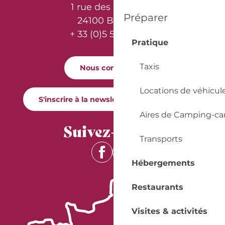
1 rue des Récollets
Préparer
24100 Bergerac
+ 33 (0)5 53 57 03 11
Pratique
Taxis
Nous contacter
Locations de véhicul
S'inscrire à la newsletter Quai Cyrano
Aires de Camping-ca
Suivez-nous !
Transports
Hébergements
Restaurants
Visites & activités