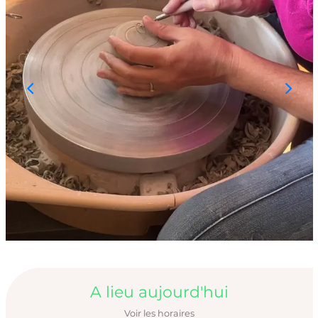
Ouverture et coord
A lieu aujourd'hui
Voir les horaires