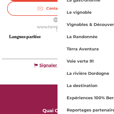
La gastronomie
Contactez-nous
Le vignoble
Vignobles & Découver
www.terredaur.com
Langues parlées
Langues parlées
La Randonnée
Tèrra Aventura
Voie verte 91
Signaler une erreur
La rivière Dordogne
La destination
Expériences 100% Ber
Reportages partenair
Quai Cyrano