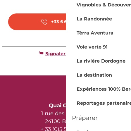
Vignobles & Découver
La Randonnée
+33 6 68 76 99
▒▒
Tèrra Aventura
Voie verte 91
Signaler une erreur
La rivière Dordogne
La destination
Expériences 100% Ber
Reportages partenair
Quai Cyrano
1 rue des Récollets
Préparer
24100 Bergerac
+ 33 (0)5 53 57 03 11