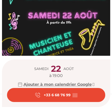
Ouverture et coord
22
SAMEDI
AOÛT
à 19:00
Ajouter à mon calendrier Google
+33 6 68 76 99
▒▒