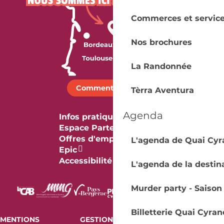
Commerces et servic
Nos brochures
La Randonnée
Comment venir ?
Tèrra Aventura
Agenda
Infos pratiques
Espace Partenaires
Offres d'emploi & stage
L'agenda de Quai Cyr
Epic
Accessibilité
L'agenda de la destin
Murder party - Saison
Billetterie Quai Cyran
MENTIONS
GESTION DES COOKIES
AUDIT