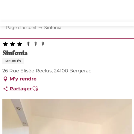
Aller
au
contenu
principal
Page d’accueil
Sinfonia
Sinfonia
MEUBLÉS
26 Rue Elisée Reclus, 24100 Bergerac
M'y rendre
Ajouter aux favoris
Partager