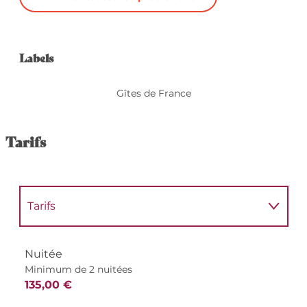
Offres de prestation
Labels
Labels
Gîtes de France
Tarifs
Tarifs
Tarifs 2027
Nuitée
Minimum de 2 nuitées
135,00 €