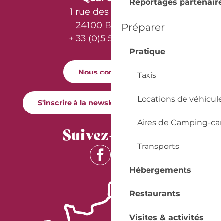
Reportages partenair
1 rue des Récollets
24100 Bergerac
Préparer
+ 33 (0)5 53 57 03 11
Pratique
Nous contacter
Taxis
Locations de véhicul
S'inscrire à la newsletter Quai Cyrano
Aires de Camping-ca
Suivez-nous !
Transports
Hébergements
Restaurants
Visites & activités