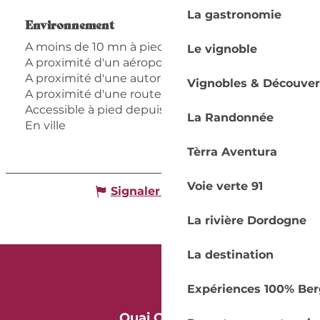
La gastronomie
Environnement
Environnement
A moins de 10 mn à pied de la gare
Le vignoble
A proximité d'un aéroport
A proximité d'une autoroute
Vignobles & Découver
A proximité d'une route nationale
Accessible à pied depuis l'OT
La Randonnée
En ville
Tèrra Aventura
Voie verte 91
Signaler une erreur
La rivière Dordogne
La destination
Expériences 100% Ber
Quai Cyrano