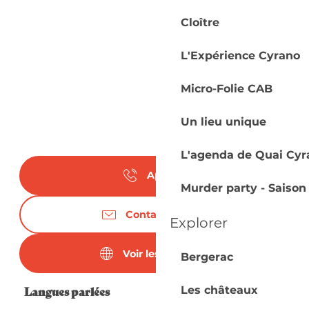
Cloître
L'Expérience Cyrano
Micro-Folie CAB
Un lieu unique
L'agenda de Quai Cyr
Appeler
Murder party - Saison
Contactez-nous
Explorer
Voir les sites web
Bergerac
Langues parlées
Langues parlées
Les châteaux