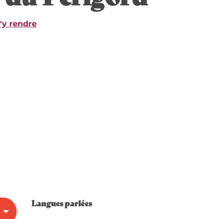
'y rendre
Langues parlées
Langues parlées