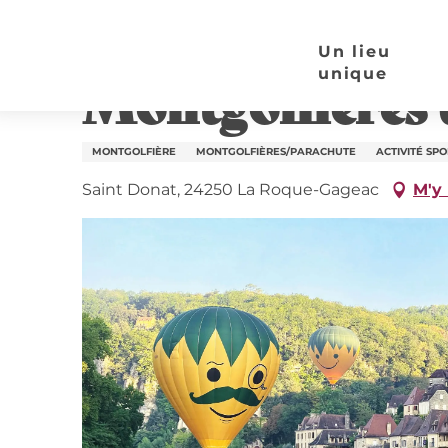
Aller
Page d’accueil
Montgolfières du Périgord
au
Un lieu
contenu
unique
Montgolfières 
principal
MONTGOLFIÈRE
MONTGOLFIÈRES/PARACHUTE
ACTIVITÉ SPO
Saint Donat, 24250 La Roque-Gageac
M'y