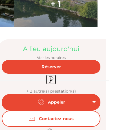
+ 1
Ouverture et
A lieu aujourd'hui
Voir les horaires
Réserver
Parking
+ 2 autre(s) prestation(s)
Appeler
Contactez-nous