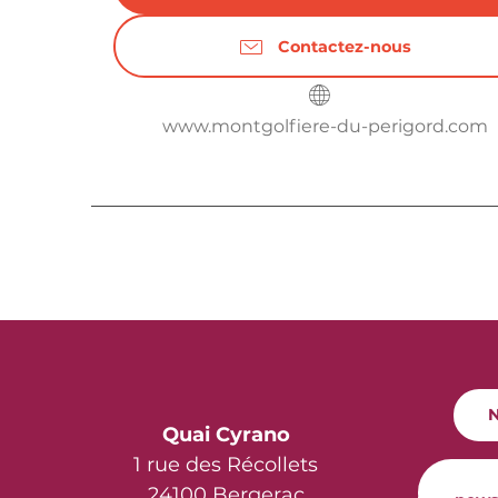
Contactez-nous
www.montgolfiere-du-perigord.com
N
Quai Cyrano
1 rue des Récollets
24100 Bergerac