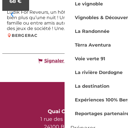
68
€
Le vignoble
Ludik For Reveurs, un hôtel-restaurant qui offre
bien plus qu’une nuit ! Une expérience à vivre en
Vignobles & Découver
famille ou entre amis autour de la thématique
des jeux de société ! Une...
La Randonnée
BERGERAC
Tèrra Aventura
Voie verte 91
Signaler une erreur
La rivière Dordogne
La destination
Expériences 100% Ber
Quai Cyrano
Reportages partenair
1 rue des Récollets
24100 Bergerac