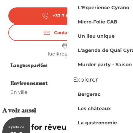
L'Expérience Cyrano
+33 7 62 63 15
▒▒
Micro-Folie CAB
Contactez-nous
Un lieu unique
L'agenda de Quai Cyr
ludikresort.com
Langues parlées
Langues parlées
Murder party - Saison
Explorer
Environnement
Environnement
En ville
Bergerac
A voir aussi
Les châteaux
La gastronomie
Réservable
Ludik for rêveurs
à partir de