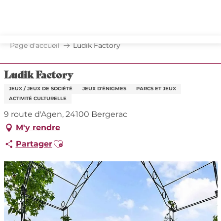
Aller
au
contenu
principal
Page d’accueil
Ludik Factory
Ludik Factory
JEUX / JEUX DE SOCIÉTÉ
JEUX D'ÉNIGMES
PARCS ET JEUX
ACTIVITÉ CULTURELLE
9 route d'Agen, 24100 Bergerac
M'y rendre
Ajouter aux favoris
Partager