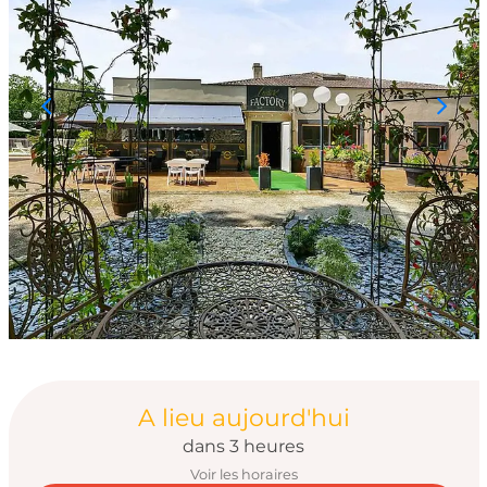
Ouverture et coord
A lieu aujourd'hui
dans 3 heures
Voir les horaires