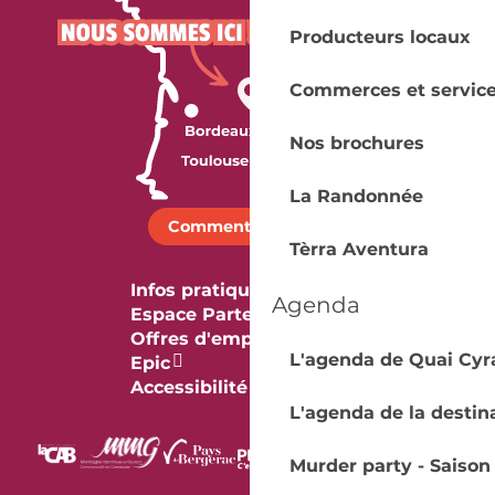
Producteurs locaux
Commerces et servic
Nos brochures
La Randonnée
Comment venir ?
Tèrra Aventura
Infos pratiques
Agenda
Espace Partenaires
Offres d'emploi & stage
L'agenda de Quai Cyr
Epic
Accessibilité
L'agenda de la destin
Murder party - Saison