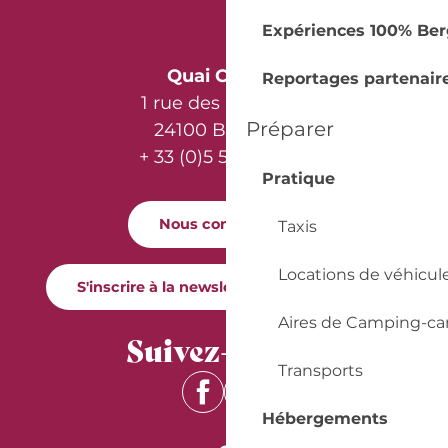
Expériences 100% Ber
Quai Cyrano
Reportages partenair
1 rue des Récollets
Préparer
24100 Bergerac
+ 33 (0)5 53 57 03 11
Pratique
Nous contacter
Taxis
Locations de véhicul
S'inscrire à la newsletter Quai Cyrano
Aires de Camping-ca
Suivez-nous !
Transports
Hébergements