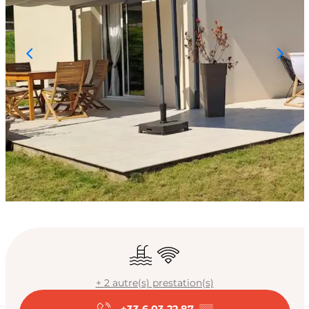
Ouverture et coord
Piscine
WiFi
+ 2 autre(s) prestation(s)
+33 6 03 22 87
▒▒