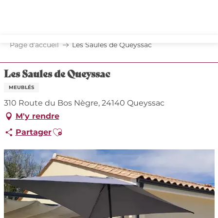
Aller
au
contenu
principal
Page d’accueil
Les Saules de Queyssac
Les Saules de Queyssac
MEUBLÉS
310 Route du Bos Nègre, 24140 Queyssac
M'y rendre
Ajouter aux favoris
Partager