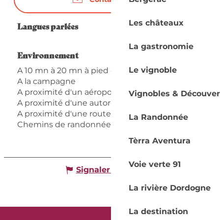
Les châteaux
Langues parlées
Langues parlées
La gastronomie
Environnement
Environnement
Le vignoble
A 10 mn à 20 mn à pied de la gare
A la campagne
A proximité d'un aéroport
Vignobles & Découver
A proximité d'une autoroute
A proximité d'une route nationale
La Randonnée
Chemins de randonnée
Tèrra Aventura
Voie verte 91
Signaler une erreur
La rivière Dordogne
La destination