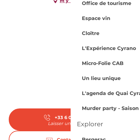
M'y rendre
Office de tourisme
Espace vin
Cloître
L'Expérience Cyrano
Micro-Folie CAB
Un lieu unique
L'agenda de Quai Cyr
Murder party - Saison
+33 6 03 22 87
▒▒
Explorer
Laisser un message
Bergerac
Contactez-nous