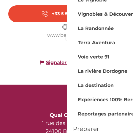
+33 5 53 74 66
▒▒
Vignobles & Découver
La Randonnée
www.bergerac.fr
Tèrra Aventura
Voie verte 91
Signaler une erreur
La rivière Dordogne
La destination
Expériences 100% Ber
Reportages partenair
Quai Cyrano
1 rue des Récollets
Préparer
24100 Bergerac