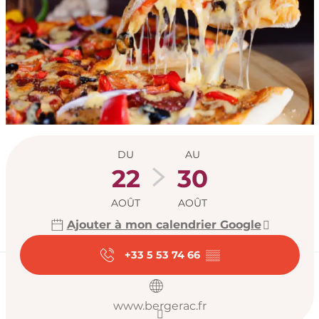
Ouverture et coord
DU
AU
22
30
AOÛT
AOÛT
Ajouter à mon calendrier Google
+33 5 53 74 66
▒▒
www.bergerac.fr