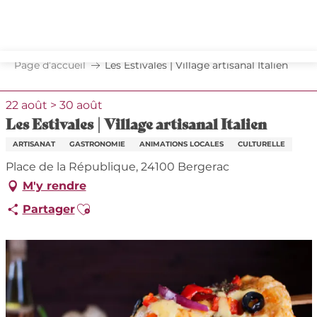
Aller
au
contenu
principal
Page d’accueil
Les Estivales | Village artisanal Italien
22 août > 30 août
Les Estivales | Village artisanal Italien
ARTISANAT
GASTRONOMIE
ANIMATIONS LOCALES
CULTURELLE
Place de la République, 24100 Bergerac
M'y rendre
Ajouter aux favoris
Partager