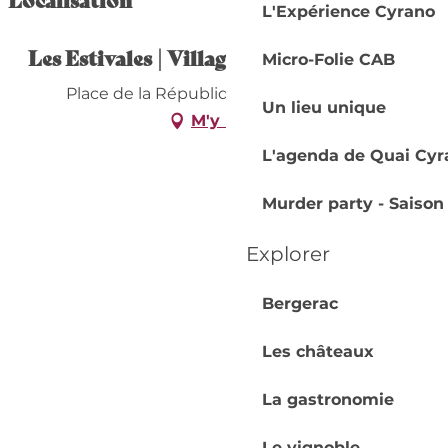
L'Expérience Cyrano
Les Estivales | Village artisanal Italien
Micro-Folie CAB
Place de la République, 24100 Bergerac
Un lieu unique
M'y rendre
L'agenda de Quai Cyr
Murder party - Saison
Explorer
Bergerac
Les châteaux
La gastronomie
Le vignoble