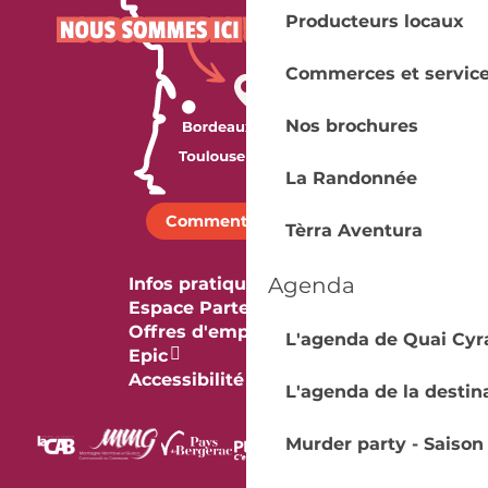
Producteurs locaux
Commerces et servic
Nos brochures
La Randonnée
Comment venir ?
Tèrra Aventura
Agenda
Infos pratiques
Espace Partenaires
Offres d'emploi & stage
L'agenda de Quai Cyr
Epic
Accessibilité
L'agenda de la destin
Murder party - Saison