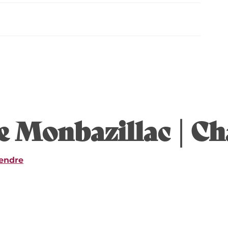
e Monbazillac | C
rendre