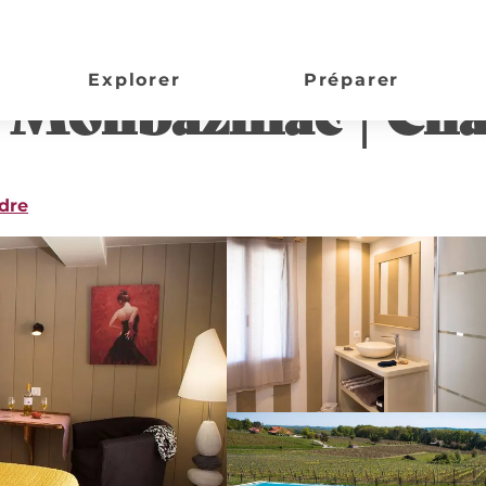
mbre d'hôtes
Explorer
Préparer
 Monbazillac | Ch
dre