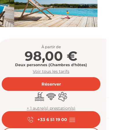
Ouverture et
À partir de
98,00 €
Deux personnes (Chambres d'hôtes)
Voir tous les tarifs
Réserver
Piscine
WiFi
Animaux acceptés
+ 1 autre(s) prestation(s)
+33 6 51 19 00
▒▒