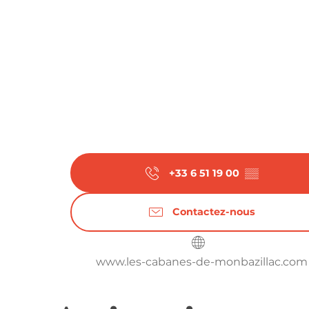
+33 6 51 19 00
▒▒
Contactez-nous
www.les-cabanes-de-monbazillac.com