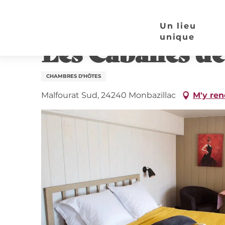
Aller
Page d’accueil
Les Cabanes de Monbazillac | Cha
au
Un lieu
contenu
unique
Les Cabanes de
principal
CHAMBRES D'HÔTES
Malfourat Sud, 24240 Monbazillac
M'y ren