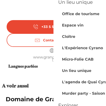
Un lieu unique
Office de tourisme
Espace vin
+33 5 53 58 42
▒▒
Cloître
Contactez-nous
L'Expérience Cyrano
www.grangeneuve.fr
Micro-Folie CAB
Langues parlées
Langues parlées
Un lieu unique
L'agenda de Quai Cyr
A voir aussi
Murder party - Saison
Domaine de Grange Neuve
Explorer