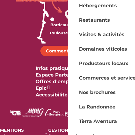
Hébergements
Restaurants
Visites & activités
Domaines viticoles
Comment venir ?
Producteurs locaux
Infos pratiques
Espace Partenaires
Commerces et servic
Offres d'emploi & stage
Epic
Nos brochures
Accessibilité
La Randonnée
Tèrra Aventura
MENTIONS
GESTION DES COOKIES
AUDIT
-
-