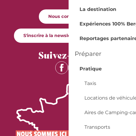
La destination
Nous contacter
Expériences 100% Ber
S'inscrire à la newsletter Quai Cyrano
Reportages partenair
Suivez-nous !
Préparer
Pratique
Taxis
Locations de véhicul
Aires de Camping-ca
Transports