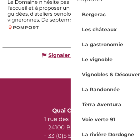
Le Domaine n'hésite pas à mettre l'accent sur
l'accueil et à proposer un choix variés de visites
guidées, d'ateliers oenologiques et d'expériences
Bergerac
vigneronnes. De septembre à...
POMPORT
Les châteaux
La gastronomie
Signaler une erreur
Le vignoble
Vignobles & Découver
La Randonnée
Tèrra Aventura
Quai Cyrano
1 rue des Récollets
Voie verte 91
24100 Bergerac
La rivière Dordogne
+ 33 (0)5 53 57 03 11