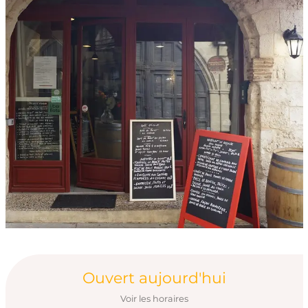
Ouverture et coord
Ouvert aujourd'hui
Voir les horaires