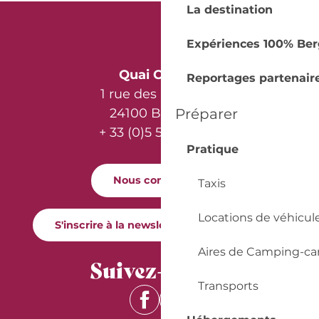
La destination
Expériences 100% Ber
Quai Cyrano
Reportages partenair
1 rue des Récollets
24100 Bergerac
Préparer
+ 33 (0)5 53 57 03 11
Pratique
Nous contacter
Taxis
Locations de véhicul
S'inscrire à la newsletter Quai Cyrano
Aires de Camping-ca
Suivez-nous !
Transports