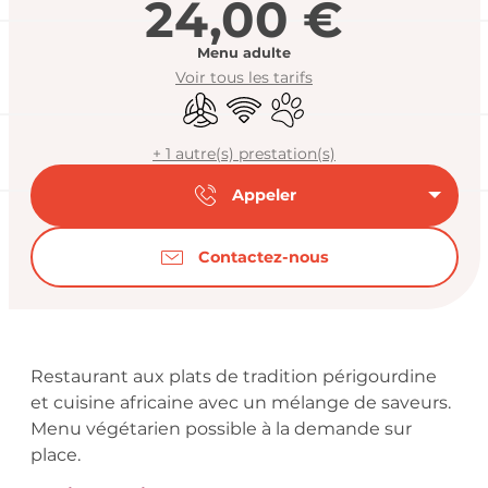
24,00 €
Menu adulte
Voir tous les tarifs
Air conditionné
WiFi
Animaux acceptés
+ 1 autre(s) prestation(s)
Appeler
Contactez-nous
Description
Restaurant aux plats de tradition périgourdine 
et cuisine africaine avec un mélange de saveurs. 
Menu végétarien possible à la demande sur 
place.