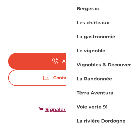
Bergerac
Les châteaux
La gastronomie
Le vignoble
Appeler
Vignobles & Découver
Contactez-nous
La Randonnée
Tèrra Aventura
Voie verte 91
Signaler une erreur
La rivière Dordogne