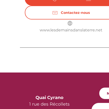
Contactez-nous
www.lesdemainsdanslaterre.net
N
Quai Cyrano
1 rue des Récollets