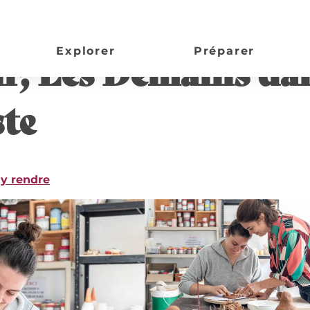
 la Terre, artisan céramiste
Explorer
Préparer
r, Les Demains dan
ste
y rendre