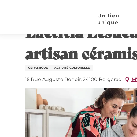
Aller
Page d’accueil
Laetitia Lesueur, Les Demains dans
au
Un lieu
contenu
unique
Laetitia Lesueu
principal
artisan cérami
CÉRAMIQUE
ACTIVITÉ CULTURELLE
15 Rue Auguste Renoir, 24100 Bergerac
M'