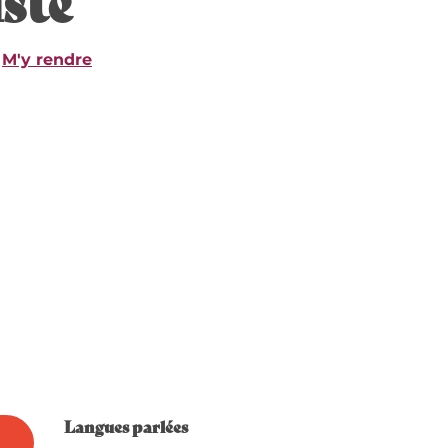
M'y rendre
Langues parlées
Langues parlées