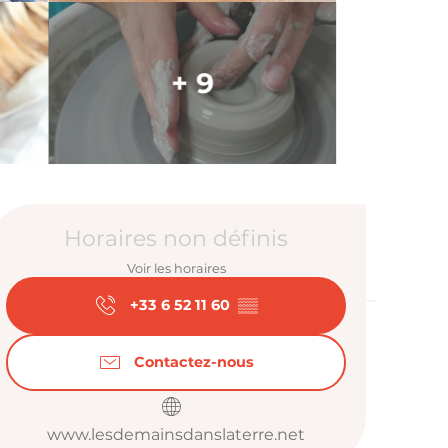
+ 9
Ouverture et
Horaires non définis
Voir les horaires
+33 6 52 11 60
▒▒
Contactez-nous
www.lesdemainsdanslaterre.net