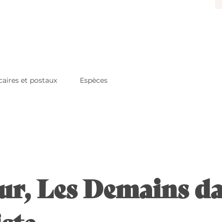
aires et postaux
Espèces
ur, Les Demains da
ste