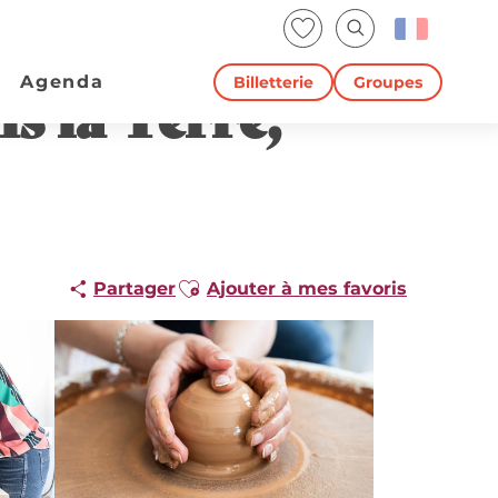
Voir les favoris
Recherche
Agenda
Billetterie
Groupes
s la Terre,
Ajouter aux favoris
Partager
Ajouter à mes favoris