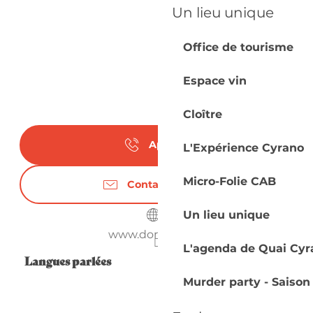
Un lieu unique
Office de tourisme
Espace vin
Cloître
Appeler
L'Expérience Cyrano
Micro-Folie CAB
Contactez-nous
Un lieu unique
www.dordogne.fr
L'agenda de Quai Cyr
Langues parlées
Langues parlées
Murder party - Saison