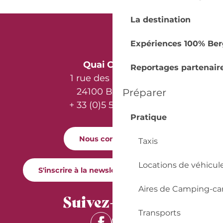
La destination
Expériences 100% Ber
Quai Cyrano
Reportages partenair
1 rue des Récollets
24100 Bergerac
Préparer
+ 33 (0)5 53 57 03 11
Pratique
Nous contacter
Taxis
Locations de véhicul
S'inscrire à la newsletter Quai Cyrano
Aires de Camping-ca
Suivez-nous !
Transports