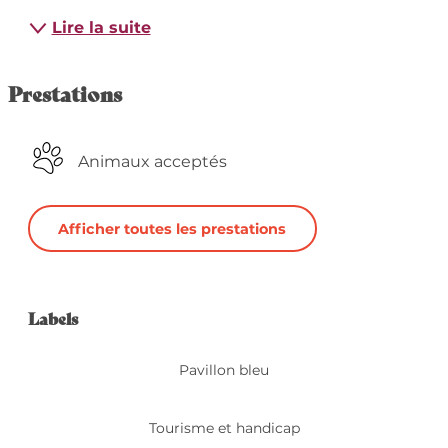
Lire la suite
Prestations
Animaux acceptés
Afficher toutes les prestations
Offres de prestation
Labels
Labels
Pavillon bleu
Tourisme et handicap