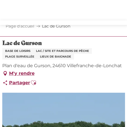
Aller
au
contenu
principal
Page d’accueil
Lac de Gurson
Lac de Gurson
BASE DE LOISIRS
LAC / SITE ET PARCOURS DE PÊCHE
PLAGE SURVEILLÉE
LIEUX DE BAIGNADE
Plan d'eau de Gurson, 24610 Villefranche-de-Lonchat
M'y rendre
Ajouter aux favoris
Partager