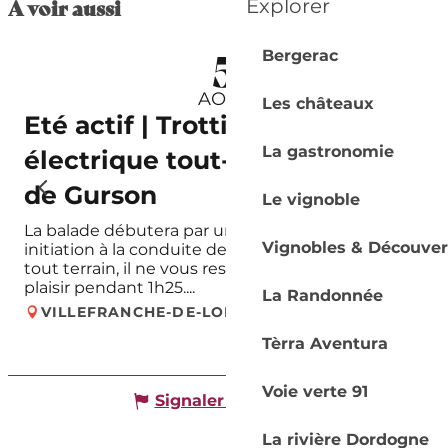
A voir aussi
Explorer
5
Bergerac
AOÛT
Les châteaux
Eté actif | Trottinette
La gastronomie
électrique tout-terrain | Lac
de Gurson
Le vignoble
La balade débutera par un briefing et une
Vignobles & Découver
initiation à la conduite de la trottinette électrique
tout terrain, il ne vous restera plus qu’à vous faire
plaisir pendant 1h25....
La Randonnée
VILLEFRANCHE-DE-LONCHAT
Tèrra Aventura
Voie verte 91
Signaler une erreur
La rivière Dordogne