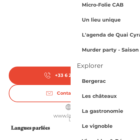
Micro-Folie CAB
Un lieu unique
L'agenda de Quai Cyr
Murder party - Saison
Explorer
+33 6 25 85 27
▒▒
Bergerac
Contactez-nous
Les châteaux
La gastronomie
www.la-cab.fr
Le vignoble
Langues parlées
Langues parlées