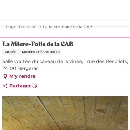
Aller
au
contenu
principal
Page d’accueil
La Micro-Folie de la CAB
La Micro-Folie de la CAB
MUSÉE
MUSÉES ET ÉCOMUSÉES
Salle voutée du caveau de la vinée, 1 rue des Récollets,
24100 Bergerac
M'y rendre
Ajouter aux favoris
Partager