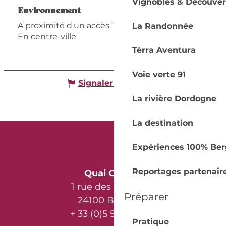
Vignobles & Découver
Environnement
Environnement
A proximité d'un accès TER (train, car)
La Randonnée
En centre-ville
Tèrra Aventura
Voie verte 91
Signaler une erreur
La rivière Dordogne
La destination
Expériences 100% Ber
Reportages partenair
Quai Cyrano
1 rue des Récollets
Préparer
24100 Bergerac
+ 33 (0)5 53 57 03 11
Pratique