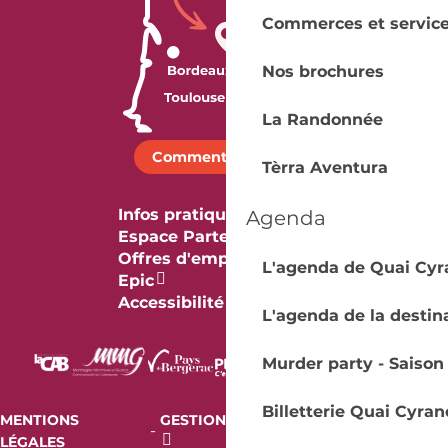
Commerces et servic
Nos brochures
La Randonnée
Comment venir ?
Tèrra Aventura
Infos pratiques
Agenda
Espace Partenaires
Offres d'emploi & stage
L'agenda de Quai Cyr
Epic
Accessibilité
L'agenda de la destin
Murder party - Saison
Billetterie Quai Cyran
MENTIONS
GESTION DES COOKIES
AUDIT
-
-
LÉGALES
RGAA