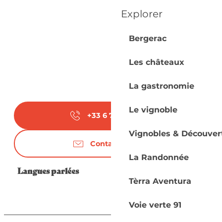
Explorer
Bergerac
Les châteaux
La gastronomie
Le vignoble
+33 6 73 35 01
▒▒
Vignobles & Découver
Contactez-nous
La Randonnée
Langues parlées
Langues parlées
Tèrra Aventura
Voie verte 91