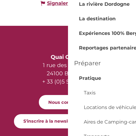
Signaler une erreur
La rivière Dordogne
La destination
Expériences 100% Ber
Reportages partenair
Quai Cyrano
Préparer
1 rue des Récollets
24100 Bergerac
Pratique
+ 33 (0)5 53 57 03 11
Taxis
Nous contacter
Locations de véhicul
S'inscrire à la newsletter Quai Cyrano
Aires de Camping-ca