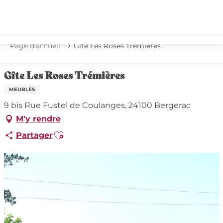
Aller
au
contenu
principal
Page d’accueil
Gîte Les Roses Trémières
Gîte Les Roses Trémières
MEUBLÉS
9 bis Rue Fustel de Coulanges, 24100 Bergerac
M'y rendre
Ajouter aux favoris
Partager