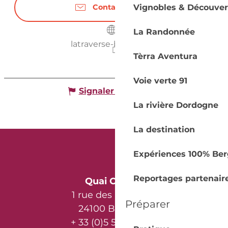
Vignobles & Découver
Contactez-nous
La Randonnée
latraverse-bergerac.fr
Tèrra Aventura
Voie verte 91
Signaler une erreur
La rivière Dordogne
La destination
Expériences 100% Ber
Reportages partenair
Quai Cyrano
1 rue des Récollets
Préparer
24100 Bergerac
+ 33 (0)5 53 57 03 11