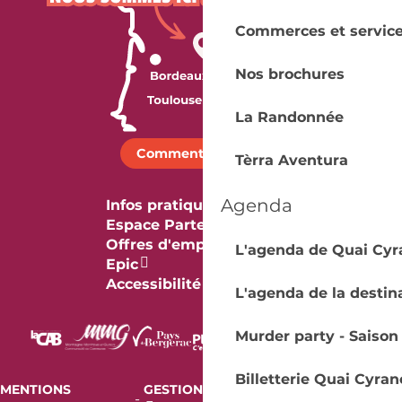
Commerces et servic
Nos brochures
La Randonnée
Comment venir ?
Tèrra Aventura
Agenda
Infos pratiques
Espace Partenaires
Offres d'emploi & stage
L'agenda de Quai Cyr
Epic
Accessibilité
L'agenda de la destin
Murder party - Saison
Billetterie Quai Cyran
MENTIONS
GESTION DES COOKIES
AUDIT
-
-