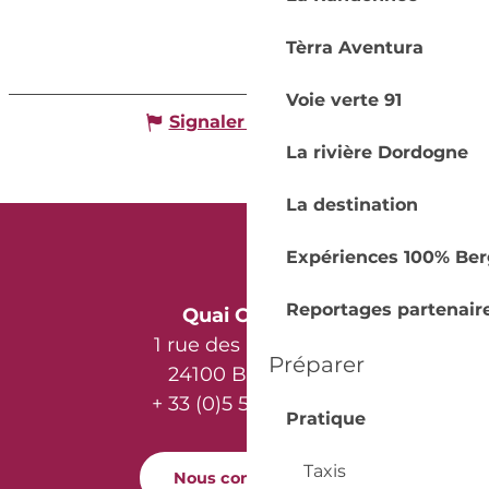
Tèrra Aventura
Voie verte 91
Signaler une erreur
La rivière Dordogne
La destination
Expériences 100% Ber
Reportages partenair
Quai Cyrano
1 rue des Récollets
Préparer
24100 Bergerac
+ 33 (0)5 53 57 03 11
Pratique
Taxis
Nous contacter