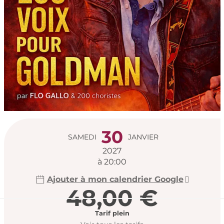
Ouverture et coord
30
SAMEDI
JANVIER
2027
à 20:00
Ajouter à mon calendrier Google
48,00 €
Tarif plein