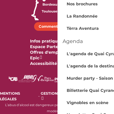
Nos brochures
La Randonnée
Comment venir ?
Tèrra Aventura
Agenda
Infos pratiques
Espace Partenaires
Offres d'emploi & stage
L'agenda de Quai Cyr
Epic
Accessibilité
L'agenda de la destin
Murder party - Saison
Billetterie Quai Cyran
MENTIONS
GESTION DES COOKIES
AUDIT
-
-
LÉGALES
RGAA
Vignobles en scène
L’abus d’alcool est dangereux pour la santé. À consommer avec
modération.