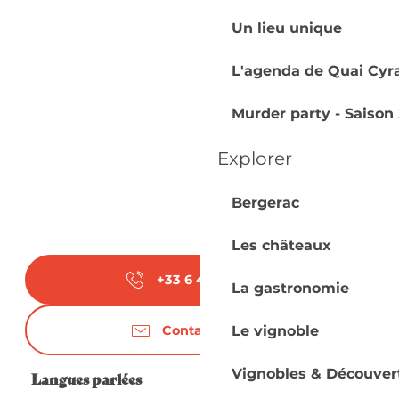
Un lieu unique
L'agenda de Quai Cyr
Murder party - Saison 
Explorer
Bergerac
Les châteaux
+33 6 40 15 36
▒▒
La gastronomie
Contactez-nous
Le vignoble
Vignobles & Découver
Langues parlées
Langues parlées