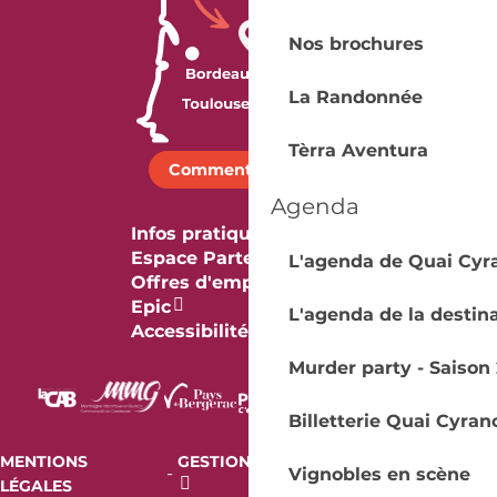
Nos brochures
La Randonnée
Tèrra Aventura
Comment venir ?
Agenda
Infos pratiques
Espace Partenaires
L'agenda de Quai Cyr
Offres d'emploi & stage
Epic
L'agenda de la destin
Accessibilité
Murder party - Saison 
Billetterie Quai Cyran
MENTIONS
GESTION DES COOKIES
AUDIT
-
-
Vignobles en scène
LÉGALES
RGAA