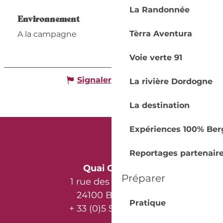
La Randonnée
Environnement
Environnement
Tèrra Aventura
A la campagne
Voie verte 91
Signaler une erreur
La rivière Dordogne
La destination
Expériences 100% Ber
Reportages partenair
Quai Cyrano
Préparer
1 rue des Récollets
24100 Bergerac
Pratique
+ 33 (0)5 53 57 03 11