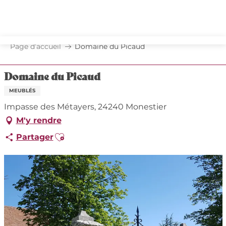
Aller
au
contenu
principal
Page d’accueil
Domaine du Picaud
Domaine du Picaud
MEUBLÉS
Impasse des Métayers, 24240 Monestier
M'y rendre
Ajouter aux favoris
Partager