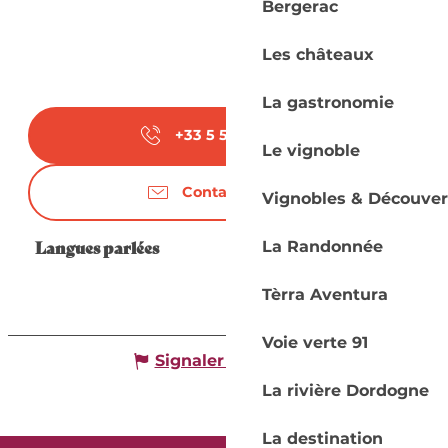
Bergerac
Les châteaux
La gastronomie
+33 5 53 57 45
▒▒
Le vignoble
Contactez-nous
Vignobles & Découver
Langues parlées
Langues parlées
La Randonnée
Tèrra Aventura
Voie verte 91
Signaler une erreur
La rivière Dordogne
La destination