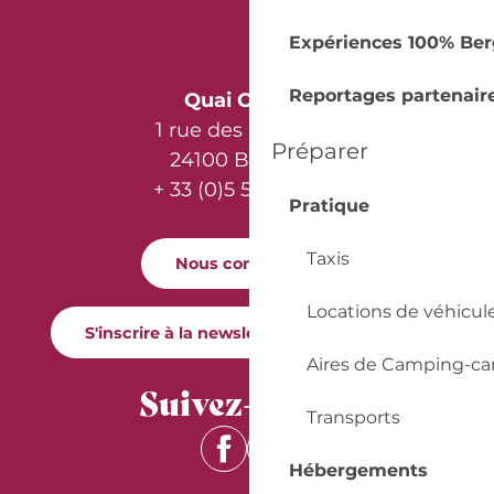
Expériences 100% Ber
Reportages partenair
Quai Cyrano
1 rue des Récollets
Préparer
24100 Bergerac
+ 33 (0)5 53 57 03 11
Pratique
Taxis
Nous contacter
Locations de véhicul
S'inscrire à la newsletter Quai Cyrano
Aires de Camping-ca
Suivez-nous !
Transports
Hébergements