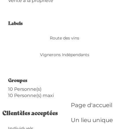
Vente à la propriété
Offres de prestation
Labels
Labels
Route des vins
Vignerons Indépendants
Groupes
Groupes
10 Personne(s)
10 Personne(s) maxi
Page d'accueil
Clientèles acceptées
Un lieu unique
Individuels