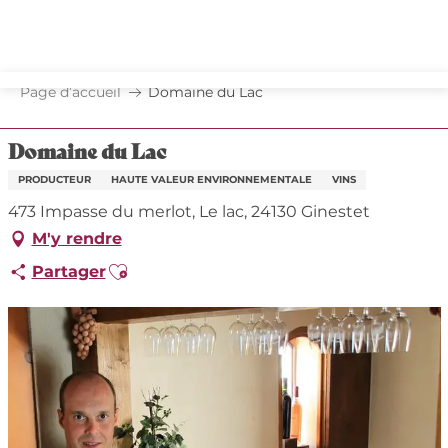
Aller
au
contenu
principal
Page d’accueil
Domaine du Lac
Domaine du Lac
PRODUCTEUR
HAUTE VALEUR ENVIRONNEMENTALE
VINS
473 Impasse du merlot, Le lac, 24130 Ginestet
M'y rendre
Ajouter aux favoris
Partager