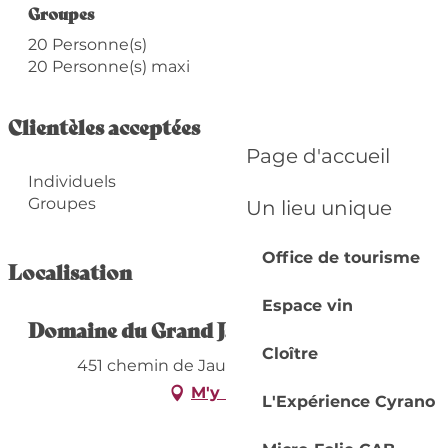
Groupes
Groupes
20 Personne(s)
20 Personne(s) maxi
Clientèles acceptées
Page d'accueil
Individuels
Groupes
Un lieu unique
Office de tourisme
Localisation
Espace vin
Domaine du Grand Jaure
Cloître
451 chemin de Jaure, 24100 Lembras
M'y rendre
L'Expérience Cyrano