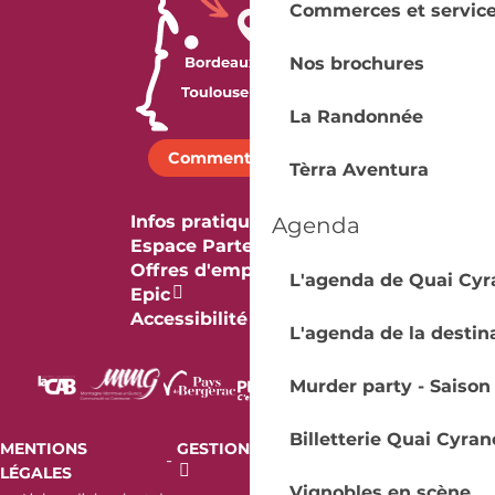
Commerces et servic
Nos brochures
La Randonnée
Comment venir ?
Tèrra Aventura
Infos pratiques
Agenda
Espace Partenaires
Offres d'emploi & stage
L'agenda de Quai Cyr
Epic
Accessibilité
L'agenda de la destin
Murder party - Saison
Billetterie Quai Cyran
MENTIONS
GESTION DES COOKIES
AUDIT
-
-
LÉGALES
RGAA
Vignobles en scène