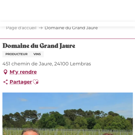
Aller
au
contenu
principal
Page d’accueil
Domaine du Grand Jaure
Domaine du Grand Jaure
PRODUCTEUR
VINS
451 chemin de Jaure, 24100 Lembras
M'y rendre
Ajouter aux favoris
Partager