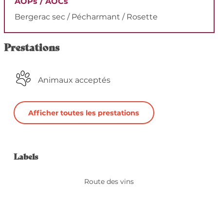
AOPs / AOCs
Bergerac sec / Pécharmant / Rosette
Prestations
Animaux acceptés
Afficher toutes les prestations
Offres de prestation
Labels
Labels
Route des vins