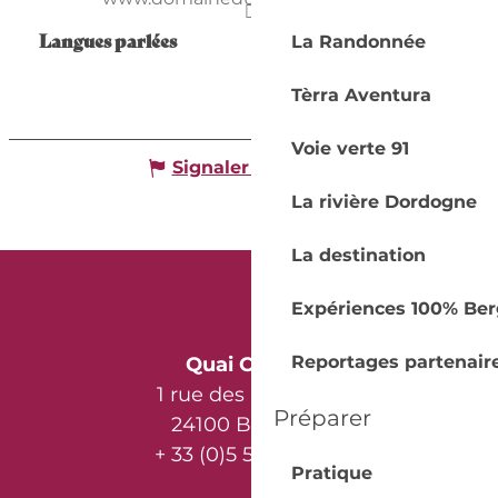
Langues parlées
Langues parlées
La Randonnée
Tèrra Aventura
Voie verte 91
Signaler une erreur
La rivière Dordogne
La destination
Expériences 100% Ber
Reportages partenair
Quai Cyrano
1 rue des Récollets
Préparer
24100 Bergerac
+ 33 (0)5 53 57 03 11
Pratique