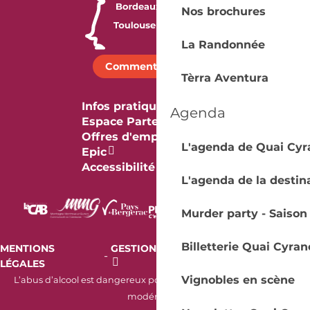
Nos brochures
La Randonnée
Comment venir ?
Tèrra Aventura
Infos pratiques
Agenda
Espace Partenaires
Offres d'emploi & stage
L'agenda de Quai Cyr
Epic
Accessibilité
L'agenda de la destin
Murder party - Saison
Billetterie Quai Cyran
MENTIONS
GESTION DES COOKIES
AUDIT
-
-
LÉGALES
RGAA
Vignobles en scène
L’abus d’alcool est dangereux pour la santé. À consommer avec
modération.