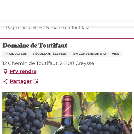
Aller
au
contenu
principal
Page d’accueil
Domaine de Toutifaut
Domaine de Toutifaut
PRODUCTEUR
RÉCOLTANT ÉLEVEUR
EN CONVERSION BIO
VINS
12 Chemin de Toutifaut, 24100 Creysse
M'y rendre
Ajouter aux favoris
Partager