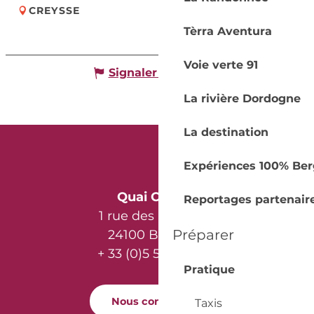
CREYSSE
Tèrra Aventura
Voie verte 91
Signaler une erreur
La rivière Dordogne
La destination
Expériences 100% Ber
Quai Cyrano
Reportages partenair
1 rue des Récollets
Préparer
24100 Bergerac
+ 33 (0)5 53 57 03 11
Pratique
Nous contacter
Taxis