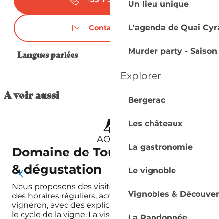
+33 7 50 66 41
▒▒
Un lieu unique
L'agenda de Quai Cyr
Contactez-nous
Murder party - Saison
Langues parlées
Langues parlées
Explorer
A voir aussi
Bergerac
4
Les châteaux
AOÛT
La gastronomie
Domaine de Toutifaut | Visite
& dégustation
Le vignoble
Nous proposons des visites guidées des vignes à
Vignobles & Découver
des horaires réguliers, accompagnées par le
vigneron, avec des explications sur notre travail et
le cycle de la vigne. La visite...
La Randonnée