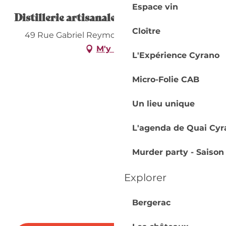
Espace vin
Distillerie artisanale Clovis Reymond
Cloître
49 Rue Gabriel Reymond, 24140 Villamblard
M'y rendre
L'Expérience Cyrano
Micro-Folie CAB
Un lieu unique
L'agenda de Quai Cyr
Murder party - Saison
Explorer
Bergerac