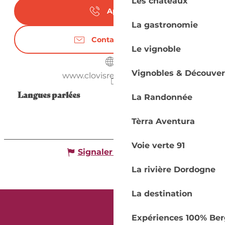
Les châteaux
Appeler
La gastronomie
Contactez-nous
Le vignoble
Vignobles & Découver
www.clovisreymond.com
Langues parlées
Langues parlées
La Randonnée
Tèrra Aventura
Voie verte 91
Signaler une erreur
La rivière Dordogne
La destination
Expériences 100% Ber