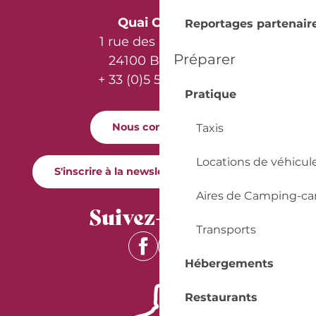
Quai Cyrano
Reportages partenair
1 rue des Récollets
Préparer
24100 Bergerac
+ 33 (0)5 53 57 03 11
Pratique
Nous contacter
Taxis
Locations de véhicul
S'inscrire à la newsletter Quai Cyrano
Aires de Camping-ca
Suivez-nous !
Transports
Hébergements
Restaurants