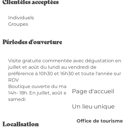
Clientèles acceptées
Individuels
Groupes
Périodes d'ouverture
Visite gratuite commentée avec dégustation en
juillet et août du lundi au vendredi de
préférence à 10h30 et 16h30 et toute l'année sur
RDV
Boutique ouverte du mardi au samedi 8h30-12h /
Page d'accueil
14h- 18h. En juillet, août et décembre, du lundi au
samedi
Un lieu unique
Office de tourisme
Localisation