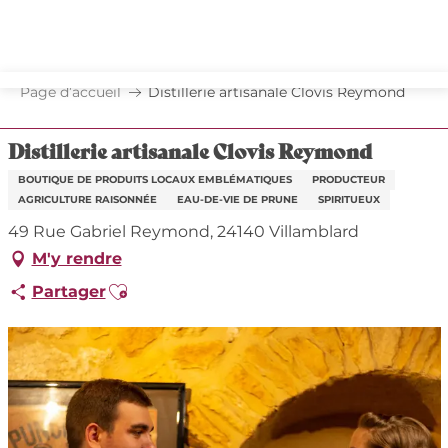
Aller
au
contenu
principal
Page d’accueil
Distillerie artisanale Clovis Reymond
Distillerie artisanale Clovis Reymond
BOUTIQUE DE PRODUITS LOCAUX EMBLÉMATIQUES
PRODUCTEUR
AGRICULTURE RAISONNÉE
EAU-DE-VIE DE PRUNE
SPIRITUEUX
49 Rue Gabriel Reymond, 24140 Villamblard
M'y rendre
Ajouter aux favoris
Partager