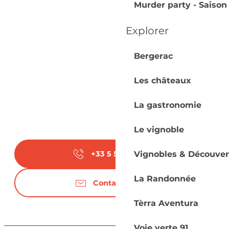
Murder party - Saison
Explorer
Bergerac
Les châteaux
La gastronomie
Le vignoble
Vignobles & Découver
+33 5 53 22 12
▒▒
La Randonnée
Contactez-nous
Tèrra Aventura
Voie verte 91