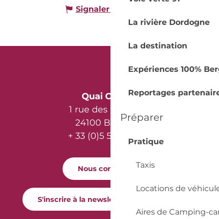
Signaler une erreur
La rivière Dordogne
La destination
Expériences 100% Ber
Reportages partenair
Quai Cyrano
1 rue des Récollets
Préparer
24100 Bergerac
+ 33 (0)5 53 57 03 11
Pratique
Taxis
Nous contacter
Locations de véhicul
S'inscrire à la newsletter Quai Cyrano
Aires de Camping-ca