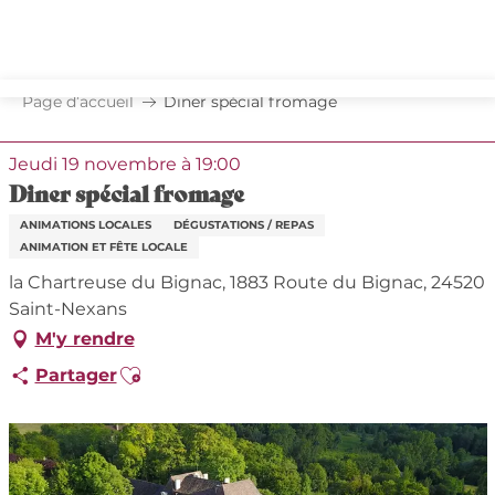
Aller
au
contenu
principal
Page d’accueil
Diner spécial fromage
Jeudi 19 novembre à 19:00
Diner spécial fromage
ANIMATIONS LOCALES
DÉGUSTATIONS / REPAS
ANIMATION ET FÊTE LOCALE
la Chartreuse du Bignac, 1883 Route du Bignac, 24520
Saint-Nexans
M'y rendre
Ajouter aux favoris
Partager