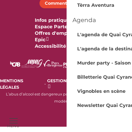
Comment venir ?
Tèrra Aventura
Agenda
Infos pratiques
Espace Partenaires
Offres d'emploi & stage
L'agenda de Quai Cyr
Epic
Accessibilité
L'agenda de la destin
Murder party - Saison
Billetterie Quai Cyran
MENTIONS
GESTION DES COOKIES
AUDIT
-
-
LÉGALES
RGAA
Vignobles en scène
L’abus d’alcool est dangereux pour la santé. À consommer avec
modération.
Newsletter Quai Cyra
MENU