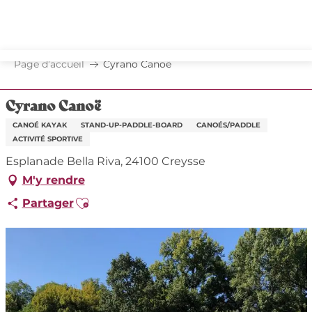
Aller
au
contenu
principal
Page d’accueil
Cyrano Canoë
Cyrano Canoë
CANOÉ KAYAK
STAND-UP-PADDLE-BOARD
CANOÉS/PADDLE
ACTIVITÉ SPORTIVE
Esplanade Bella Riva, 24100 Creysse
M'y rendre
Ajouter aux favoris
Partager