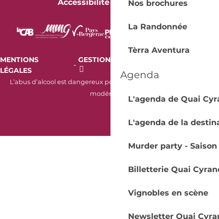
Accessibilité
Nos brochures
La Randonnée
Tèrra Aventura
MENTIONS
GESTION DES COOKIES
AUDIT
-
-
LÉGALES
RGAA
Agenda
L’abus d’alcool est dangereux pour la santé. À consommer avec
modération.
L'agenda de Quai Cyr
L'agenda de la destin
Murder party - Saison
Billetterie Quai Cyran
Vignobles en scène
Newsletter Quai Cyra