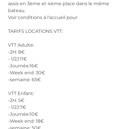
assis en 3ème et 4ème place dans le même
bateau.
Voir conditions à l'accueil pour
TARIFS LOCATIONS VTT:
VTT Adulte:
-2H: 8€
- 1/2J:11€
-Journée:16€
-Week end: 30€
-semaine: 65€
VTT Enfant:
-2H: 5€
- 1/2J:7€
-Journée:10€
-Week end: 18€
-semaine: 50€