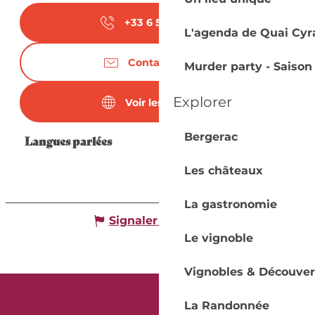
+33 6 52 71 63
▒▒
L'agenda de Quai Cyr
Contactez-nous
Murder party - Saison
Explorer
Voir les sites web
Bergerac
Langues parlées
Langues parlées
Les châteaux
La gastronomie
Signaler une erreur
Le vignoble
Vignobles & Découver
La Randonnée