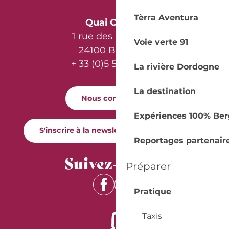
Tèrra Aventura
Quai Cyrano
1 rue des Récollets
Voie verte 91
24100 Bergerac
+ 33 (0)5 53 57 03 11
La rivière Dordogne
La destination
Nous contacter
Expériences 100% Ber
S'inscrire à la newsletter Quai Cyrano
Reportages partenair
Suivez-nous !
Préparer
Pratique
Taxis