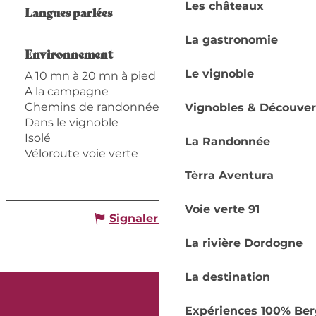
Les châteaux
Langues parlées
Langues parlées
La gastronomie
Environnement
Environnement
Le vignoble
A 10 mn à 20 mn à pied de la gare
A la campagne
Chemins de randonnée
Vignobles & Découver
Dans le vignoble
Isolé
La Randonnée
Véloroute voie verte
Tèrra Aventura
Voie verte 91
Signaler une erreur
La rivière Dordogne
La destination
Expériences 100% Ber