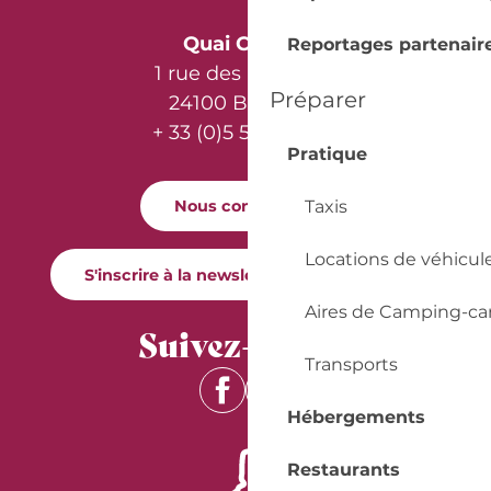
Quai Cyrano
Reportages partenair
1 rue des Récollets
Préparer
24100 Bergerac
+ 33 (0)5 53 57 03 11
Pratique
Taxis
Nous contacter
Locations de véhicul
S'inscrire à la newsletter Quai Cyrano
Aires de Camping-ca
Suivez-nous !
Transports
Hébergements
Restaurants