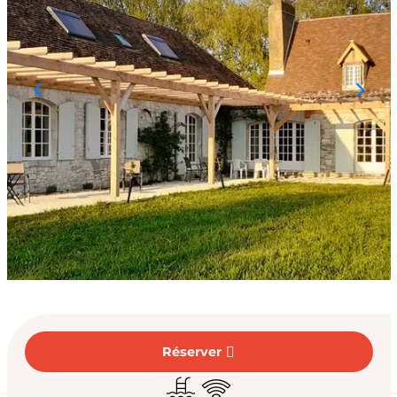
Ouverture et coord
Réserver
Piscine
WiFi