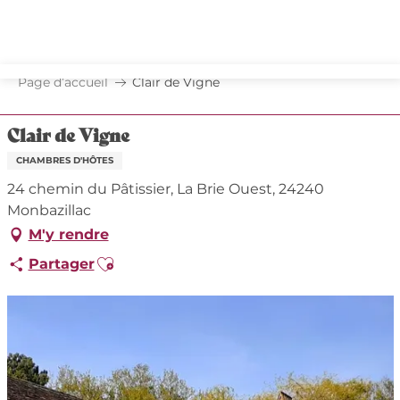
Aller
au
contenu
principal
Page d’accueil
Clair de Vigne
Clair de Vigne
CHAMBRES D'HÔTES
24 chemin du Pâtissier, La Brie Ouest, 24240
Monbazillac
M'y rendre
Ajouter aux favoris
Partager