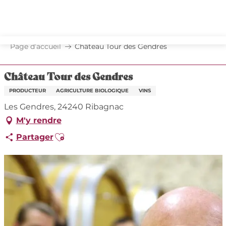
Aller
au
contenu
principal
Page d’accueil
Château Tour des Gendres
Château Tour des Gendres
PRODUCTEUR
AGRICULTURE BIOLOGIQUE
VINS
Les Gendres, 24240 Ribagnac
M'y rendre
Ajouter aux favoris
Partager