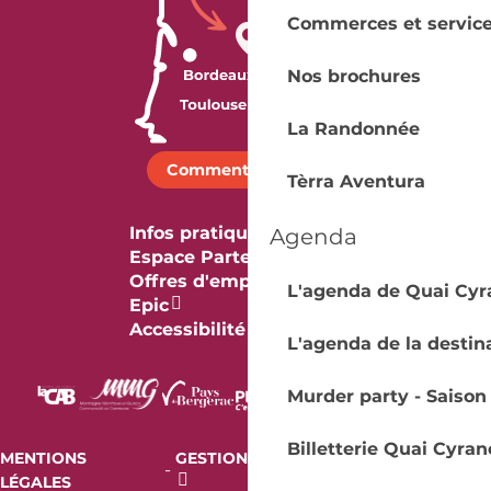
Commerces et servic
Nos brochures
La Randonnée
Comment venir ?
Tèrra Aventura
Infos pratiques
Agenda
Espace Partenaires
Offres d'emploi & stage
L'agenda de Quai Cyr
Epic
Accessibilité
L'agenda de la destin
Murder party - Saison
Billetterie Quai Cyran
MENTIONS
GESTION DES COOKIES
AUDIT
-
-
LÉGALES
RGAA