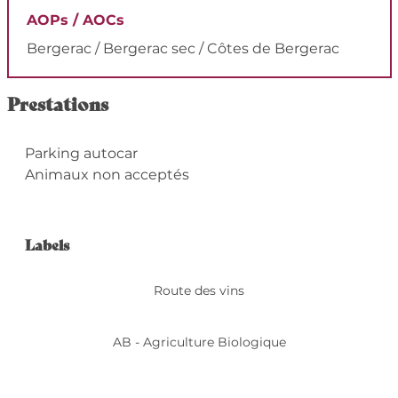
AOPs / AOCs
Bergerac / Bergerac sec / Côtes de Bergerac
Prestations
Parking autocar
Animaux non acceptés
Offres de prestation
Labels
Labels
Route des vins
AB - Agriculture Biologique