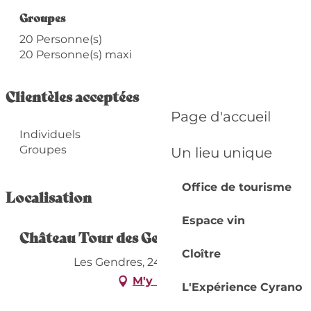
Groupes
Groupes
20 Personne(s)
20 Personne(s) maxi
Clientèles acceptées
Page d'accueil
Individuels
Groupes
Un lieu unique
Office de tourisme
Localisation
Espace vin
Château Tour des Gendres
Cloître
Les Gendres, 24240 Ribagnac
M'y rendre
L'Expérience Cyrano