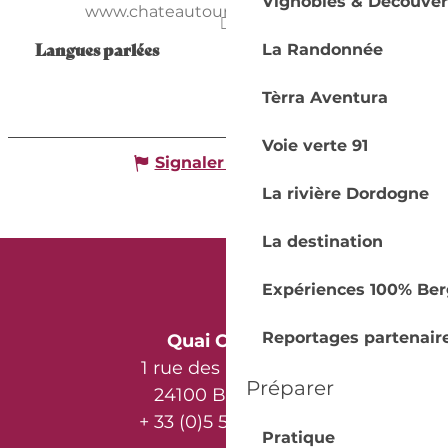
Vignobles & Découver
www.chateautourdesgendres.com
Langues parlées
Langues parlées
La Randonnée
Tèrra Aventura
Voie verte 91
Signaler une erreur
La rivière Dordogne
La destination
Expériences 100% Ber
Reportages partenair
Quai Cyrano
1 rue des Récollets
Préparer
24100 Bergerac
+ 33 (0)5 53 57 03 11
Pratique