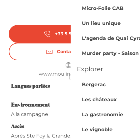
Micro-Folie CAB
Un lieu unique
+33 5 53 27 55
▒▒
L'agenda de Quai Cyr
Contactez-nous
Murder party - Saison
Explorer
www.moulincaresse.com
Bergerac
Langues parlées
Langues parlées
Les châteaux
Environnement
Environnement
A la campagne
La gastronomie
Accès
Accès
Le vignoble
Après Ste Foy la Grande, à St Antoine de