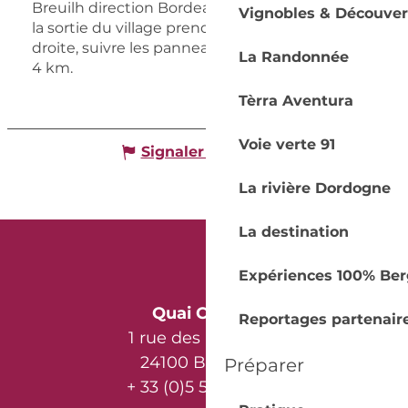
Breuilh direction Bordeaux (D936), juste avant
Vignobles & Découver
la sortie du village prendre une petite route à
droite, suivre les panneaux, propriété à environ
La Randonnée
4 km.
Tèrra Aventura
Voie verte 91
Signaler une erreur
La rivière Dordogne
La destination
Expériences 100% Ber
Quai Cyrano
Reportages partenair
1 rue des Récollets
24100 Bergerac
Préparer
+ 33 (0)5 53 57 03 11