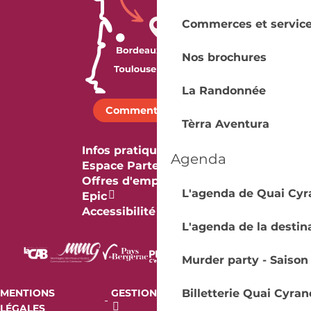
Commerces et servic
Nos brochures
La Randonnée
Comment venir ?
Tèrra Aventura
Infos pratiques
Agenda
Espace Partenaires
Offres d'emploi & stage
L'agenda de Quai Cyr
Epic
Accessibilité
L'agenda de la destin
Murder party - Saison
MENTIONS
GESTION DES COOKIES
AUDIT
Billetterie Quai Cyran
-
-
LÉGALES
RGAA