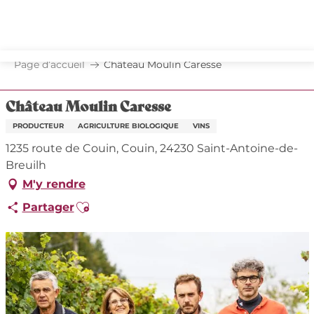
Aller
au
contenu
principal
Page d’accueil
Château Moulin Caresse
Château Moulin Caresse
PRODUCTEUR
AGRICULTURE BIOLOGIQUE
VINS
1235 route de Couin, Couin, 24230 Saint-Antoine-de-
Breuilh
M'y rendre
Ajouter aux favoris
Partager